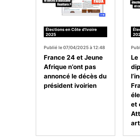
Élections en Côte d'Ivoire
Éle
2025
20
Publié le 07/04/2025 à 12:48
Publ
France 24 et Jeune
Le
Afrique n’ont pas
di
annoncé le décès du
l’i
président ivoirien
Fr
éle
et
At
art