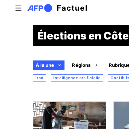
Aller au contenu principal
Factuel
Élections en Côte
À la une
Régions
Rubriqu
Iran
Intelligence artificielle
Conflit i
Image
Image