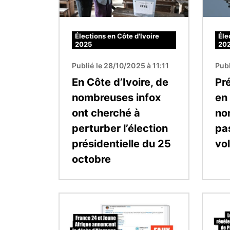
Élections en Côte d'Ivoire
Éle
2025
20
Publié le 28/10/2025 à 11:11
Publ
En Côte d’Ivoire, de
Pr
nombreuses infox
en 
ont cherché à
non
perturber l’élection
pa
présidentielle du 25
vo
octobre
Image
Image