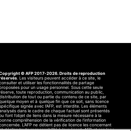
Copyright © AFP 2017-2026. Droits de reproduction
réservés
. Les visiteurs peuvent accéder à ce site, le
consulter et utiliser les fonctionnalités de partage
proposées pour un usage personnel. Sous cette seule
réserve, toute reproduction, communication au public,
distribution de tout ou partie du contenu de ce site, par
quelque moyen et à quelque fin que ce soit, sans licence
spécifique signée avec l’AFP, est interdite. Les éléments
analysés dans le cadre de chaque factuel sont présentés
ou font l’objet de liens dans la mesure nécessaire à la
bonne compréhension de la vérification de l’information
concernée. L’AFP ne détient pas de licence les concernant
et décline toute responsabilité à leur égard. AFP et son logo