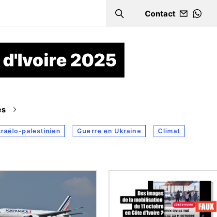
Contact
Search
WHA
 d'Ivoire 2025
es
sraélo-palestinien
Guerre en Ukraine
Climat
Image