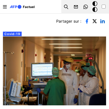
Aller au contenu principal
Mode
Factuel
Search
sombre
Onglets principaux
Partager sur :
Covid-19