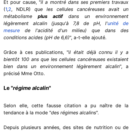
Et pour cause, "
il a montré dans ses premiers travaux
(
1
,
2
, NDLR)
que les cellules cancéreuses avait un
métabolisme
plus actif
dans un environnement
légèrement alcalin (jusqu'à 7,8 de pH, l'
unité de
mesure
de l'acidité d'un milieu) que dans des
conditions acides (pH de 6,6)
", a-t-elle ajouté.
Grâce à ces publications, "i
l était déjà connu il y a
bientôt 100 ans que les cellules cancéreuses existaient
bien dans un environnement légèrement alcalin
", a
précisé Mme Otto.
Le "
régime alcalin
"
Selon elle, cette fausse citation a pu naître de la
tendance à la mode "
des régimes alcalins
".
Depuis plusieurs années, des sites de nutrition ou de