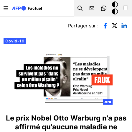
Aller au contenu principal
Mode
Factuel
Search
sombre
Onglets principaux
Partager sur :
Covid-19
Le prix Nobel Otto Warburg n'a pas
affirmé qu'aucune maladie ne