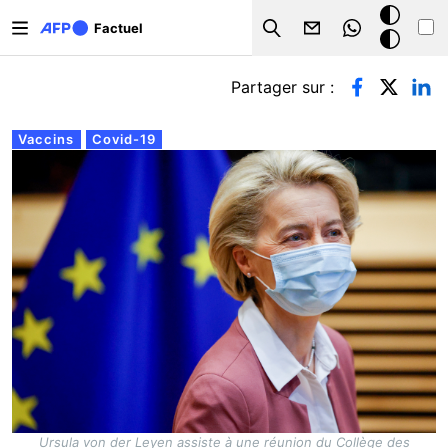
Aller au contenu principal
Mode
Factuel
Search
sombre
Onglets principaux
Partager sur :
Vaccins
Covid-19
Ursula von der Leyen assiste à une réunion du Collège des