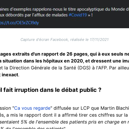
Capture d'écran Facebook, réalisée le 17/11/2021
ages extraits d'un rapport de 26 pages, qui à eux seuls 
a situation dans les hôpitaux en 2020, et dressent une 
t la Direction Générale de la Santé (DGS) à l'AFP. Par aille
t inexact
.
 fait irruption dans le débat public ?
ssion "
Ca vous regarde
" diffusée sur LCP que Martin Blach
s, a mis le rapport dont il a affirmé tirer ces chiffres sur l
sentaient 5% de l'ensemble des patients pris en charge en 
2% de l'ensemble des patients
".