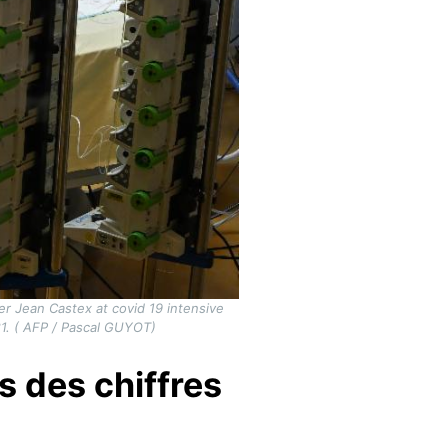
er Jean Castex at covid 19 intensive
21. ( AFP / Pascal GUYOT)
s des chiffres