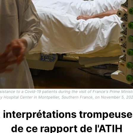
istance to a Covid-19 patients during the visit of France's Prime Minist
ity Hospital Center in Montpellier, Southern France, on November 5, 20
 interprétations trompeuse
de ce rapport de l'ATIH