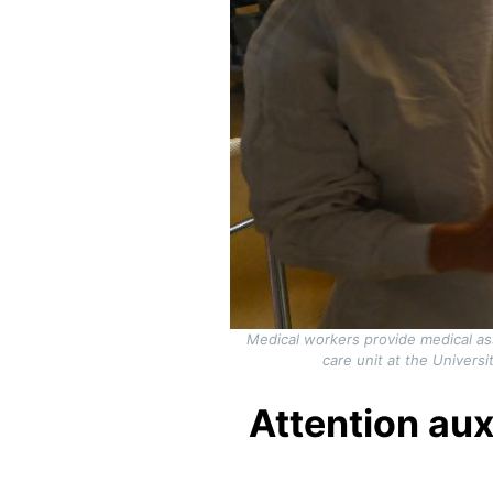
Medical workers provide medical ass
care unit at the Univers
Attention aux