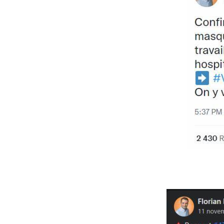
Image