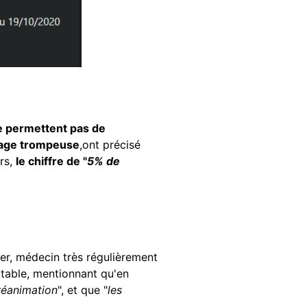
ne permettent pas de
image trompeuse
,ont précisé
urs,
le chiffre de "
5% de
ier, médecin très régulièrement
a table, mentionnant qu'en
réanimation
", et que "
les