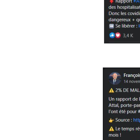
Image