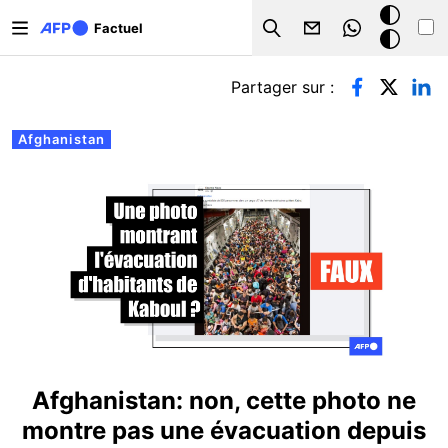
Aller au contenu principal
Mode
Factuel
Search
sombre
Onglets principaux
Partager sur :
Afghanistan
Afghanistan: non, cette photo ne
montre pas une évacuation depuis