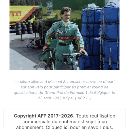
Image
Le pilote allemand Michael Schumacher arrive au départ
sur son vélo pour participer au premier round de
qualifications du Grand Prix de Formule 1 de Belgique, le
23 août 1991, à Spa. ( AFP / -)
Copyright AFP 2017-2026.
Toute réutilisation
commerciale du contenu est sujet à un
abonnement. Cliquez
ici
pour en savoir plus.