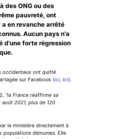
s à des ONG ou des
trême pauvreté, ont
 a en revanche arrêté
econnus. Aucun pays n'a
é d'une forte régression
ique.
s occidentaux ont quitté
partagée sur Facebook (
ici
, i
ci
).
2,
"la France réaffirme sa
15 août 2021, plus de 120
par le ministère directement à
x populations démunies. Elle