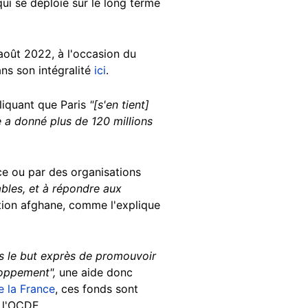
qui se déploie sur le long terme
août 2022, à l'occasion du
ans son intégralité
ici
.
pliquant que Paris
"[s'en tient]
e a donné plus de 120 millions
e ou par des organisations
ables, et à répondre aux
ation afghane, comme l'explique
s le but exprès de promouvoir
loppement",
une aide donc
e la France
, ces fonds sont
r l'OCDE.