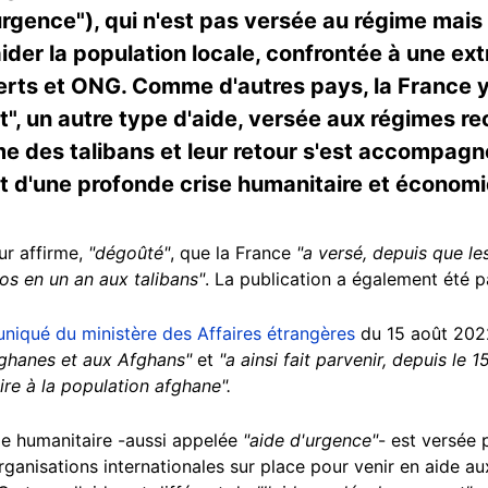
urgence"), qui n'est pas versée au régime mai
der la population locale, confrontée à une ex
erts et ONG. Comme d'autres pays, la France y
", un autre type d'aide, versée aux régimes r
ime des talibans et leur retour s'est accompagn
t d'une profonde crise humanitaire et économ
eur affirme,
"dégoûté"
, que la France
"a versé, depuis que le
ros en un an aux talibans"
. La publication a également été 
iqué du ministère des Affaires étrangères
du 15 août 202
fghanes et aux Afghans"
et
"a ainsi fait parvenir, depuis le 
ire à la population afghane".
de humanitaire -aussi appelée
"aide d'urgence"
- est versée 
ganisations internationales sur place pour venir en aide au