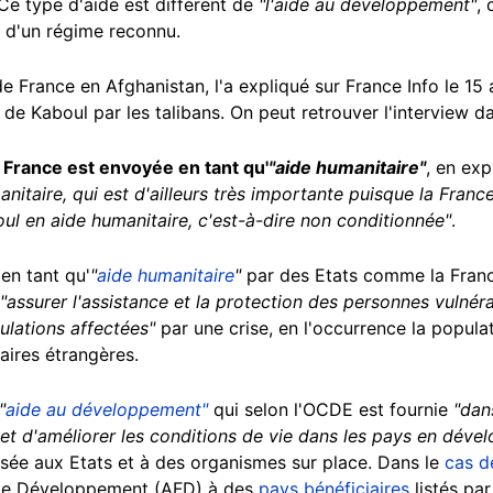
 Ce type d'aide est différent de
"l'aide au développement"
, 
s d'un régime reconnu.
France en Afghanistan, l'a expliqué sur France Info le 15 
 de Kaboul par les talibans. On peut retrouver l'interview d
la France est envoyée en tant qu'
"aide humanitaire"
, en ex
itaire, qui est d'ailleurs très importante puisque la Franc
ul en aide humanitaire, c'est-à-dire non conditionnée"
.
en tant qu'
"
aide humanitaire
"
par des Etats comme la Franc
"assurer l'assistance et la protection des personnes vulnér
lations affectées"
par une crise, en l'occurrence la popul
faires étrangères.
"
aide au développement"
qui selon l'OCDE est fournie
"dan
t d'améliorer les conditions de vie dans les pays en déve
ersée aux Etats et à des organismes sur place. Dans le
cas d
 de Développement (AFD) à des
pays bénéficiaires
listés pa