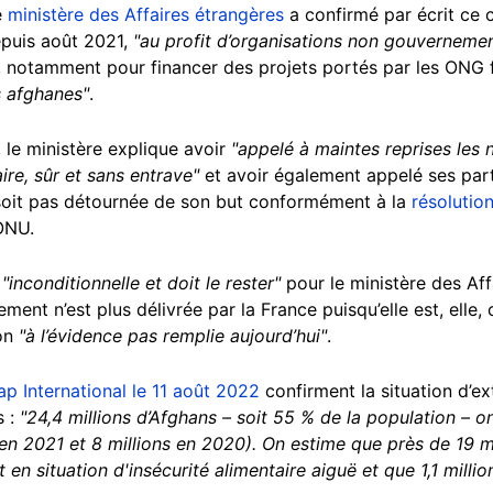
e
ministère des Affaires étrangères
a confirmé par écrit ce c
epuis août 2021,
"au profit d’organisations non gouvernemen
, notamment pour financer des projets portés par les ONG 
s afghanes"
.
 le ministère explique avoir
"appelé à maintes reprises les n
ire, sûr et sans entrave"
et avoir également appelé ses par
 soit pas détournée de son but conformément à la
résolutio
’ONU.
t
"inconditionnelle et doit le rester"
pour le ministère des Aff
ment n’est plus délivrée par la France puisqu’elle est, elle
ion
"à l’évidence pas remplie aujourd’hui"
.
p International le 11 août 2022
confirment la situation d’e
s :
"24,4 millions d’Afghans – soit 55 % de la population – o
 en 2021 et 8 millions en 2020). On estime que près de 19 mi
t en situation d'insécurité alimentaire aiguë et que 1,1 milli