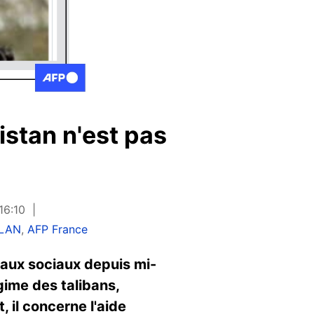
istan n'est pas
16:10
ALAN
,
AFP France
eaux sociaux depuis mi-
gime des talibans,
 il concerne l'aide