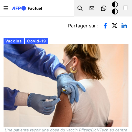
Aller au contenu principal
Mode
Factuel
Search
sombre
Onglets principaux
Partager sur :
Vaccins
Covid-19
Une patiente reçoit une dose du vaccin Pfizer/BioNTech au centre