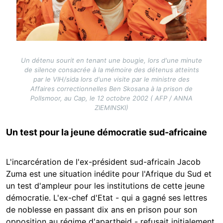
Un détenu sourit en tenant une bougie, lors d'une minute
de silence consacrée à la mémoire des détenus atteints
par le VIH/sida lors d'une visite par le ministre des
Affaires correctionnelles Ben Skosana à la prison de
Pollsmoor, au Cap, le 12 octobre 2002 ( AFP / ANNA
ZIEMINSKI)
Un test pour la jeune démocratie sud-africaine
L'incarcération de l'ex-président sud-africain Jacob
Zuma est une situation inédite pour l'Afrique du Sud et
un test d'ampleur pour les institutions de cette jeune
démocratie. L'ex-chef d'Etat - qui a gagné ses lettres
de noblesse en passant dix ans en prison pour son
opposition au régime d'apartheid - refusait initialement