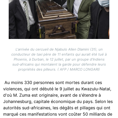
L'arrivée du cercueil de Njabulo Allen Dlamini (31), un
conducteur de taxi père de 11 enfants qui aurait été tué à
Phoenix, à Durban, le 12 juillet, par un groupe d'Indiens
sud-africains qui montaient la garde pour défendre leurs
propriétés des pilleurs. ( AFP / MARCO LONGARI)
Au moins 330 personnes sont mortes durant ces
violences, qui ont débuté le 9 juillet au Kwazulu-Natal,
d'où M. Zuma est originaire, avant de s'étendre à
Johannesburg, capitale économique du pays. Selon les
autorités sud-africaines, les dégâts et pillages qui ont
marqué ces manifestations vont coûter 50 milliards de