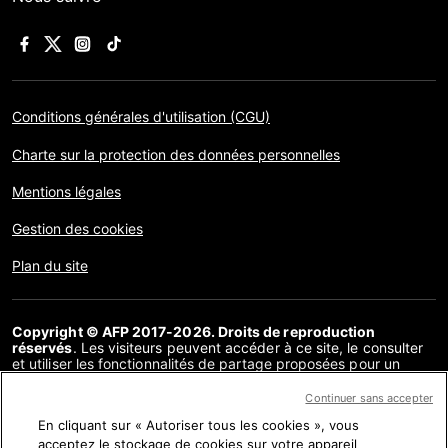
Conditions générales d'utilisation (CGU)
Charte sur la protection des données personnelles
Mentions légales
Gestion des cookies
Plan du site
Copyright © AFP 2017-2026. Droits de reproduction
réservés
. Les visiteurs peuvent accéder à ce site, le consulter
et utiliser les fonctionnalités de partage proposées pour un
usage personnel. Sous cette seule réserve, toute reproduction,
communication au public, distribution de tout ou partie du
Continuer sans accepter
contenu de ce site, par quelque moyen et à quelque fin que ce
En cliquant sur « Autoriser tous les cookies », vous
soit, sans licence spécifique signée avec l’AFP, est interdite. Les
éléments analysés dans le cadre de chaque factuel sont
acceptez le stockage de cookies sur votre appareil