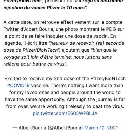
Pfizer/BioNTech"
,
précisant qu
'
"il
a reçu sa deuxième
injection du vaccin Pfizer le 10 mars".
A cette date, on retrouve effectivement sur le compte
Twitter d'Albert Bourla, une photo montrant le PDG sur
le point de se faire inoculer une dose de vaccin. En
légende, il écrit être
"heureux de recevoir [sa] seconde
dose de Pfizer/BioNTech",
ajoutant que
"bien que le
voyage soit loin d'être terminé, nous luttons sans
relâche pour battre ce virus".
Excited to receive my 2nd dose of the Pfizer/BioNTech
#COVID19
vaccine. There's nothing I want more than
for my loved ones and people around the world to
have the same opportunity. Although the journey is far
from over, we are working tirelessly to beat the virus.
pic.twitter.com/ES05WPBLJA
— AlbertBourla (@AlbertBourla)
March 10, 2021