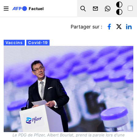
Aller au contenu principal
Mode
Factuel
Search
sombre
Onglets principaux
Partager sur :
Vaccins
Covid-19
Le PDG de Pfizer, Albert Bourlat, prend la parole lors d'une