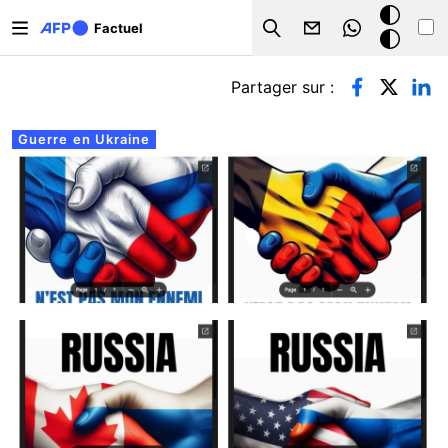
Aller au contenu principal
Mode
Factuel
Search
sombre
Onglets principaux
Partager sur :
Guerre en Ukraine