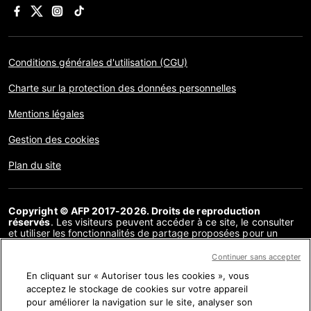
Conditions générales d'utilisation (CGU)
Charte sur la protection des données personnelles
Mentions légales
Gestion des cookies
Plan du site
Copyright © AFP 2017-2026. Droits de reproduction
réservés
. Les visiteurs peuvent accéder à ce site, le consulter
et utiliser les fonctionnalités de partage proposées pour un
usage personnel. Sous cette seule réserve, toute reproduction,
communication au public, distribution de tout ou partie du
Continuer sans accepter
contenu de ce site, par quelque moyen et à quelque fin que ce
En cliquant sur « Autoriser tous les cookies », vous
soit, sans licence spécifique signée avec l’AFP, est interdite. Les
éléments analysés dans le cadre de chaque factuel sont
acceptez le stockage de cookies sur votre appareil
présentés ou font l’objet de liens dans la mesure nécessaire à la
pour améliorer la navigation sur le site, analyser son
bonne compréhension de la vérification de l’information