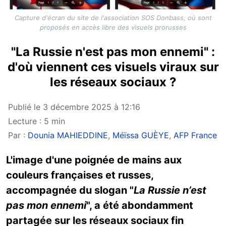
Capture d'écran du site de l'association SOS Donbass, où sont
proposés en accès libre des visuels prorusses
"La Russie n'est pas mon ennemi" :
d'où viennent ces visuels viraux sur
les réseaux sociaux ?
Publié le 3 décembre 2025 à 12:16
Lecture : 5 min
Par :
Dounia MAHIEDDINE
,
Méïssa GUÈYE
,
AFP France
L'image d'une poignée de mains aux
couleurs françaises et russes,
accompagnée du slogan "
La Russie n’est
pas mon ennemi
", a été abondamment
partagée sur les réseaux sociaux fin