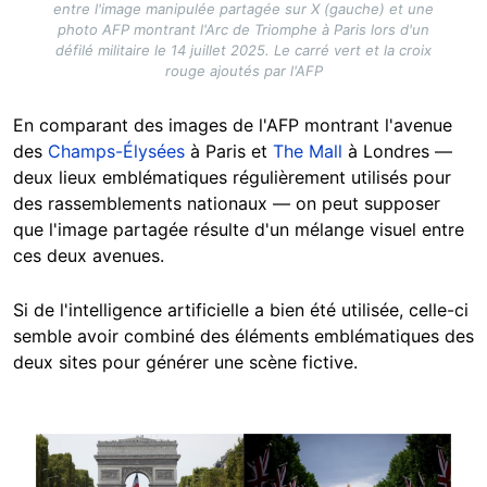
entre l'image manipulée partagée sur X (gauche) et une
photo AFP montrant l'Arc de Triomphe à Paris lors d'un
défilé militaire le 14 juillet 2025. Le carré vert et la croix
rouge ajoutés par l'AFP
En comparant des images de l'AFP montrant l'avenue
des
Champs-Élysées
à Paris et
The Mall
à Londres —
deux lieux emblématiques régulièrement utilisés pour
des rassemblements nationaux — on peut supposer
que l'image partagée résulte d'un mélange visuel entre
ces deux avenues.
Si de l'intelligence artificielle a bien été utilisée, celle-ci
semble avoir combiné des éléments emblématiques des
deux sites pour générer une scène fictive.
Image