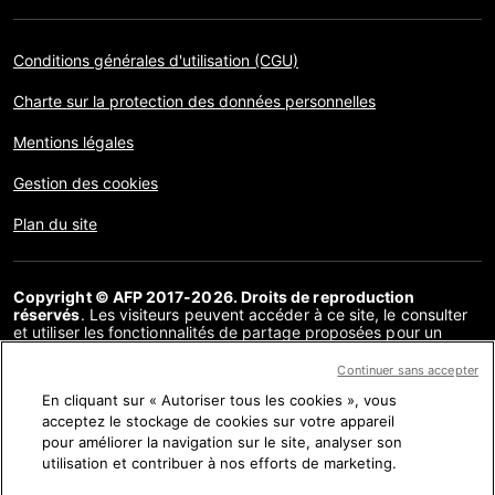
Conditions générales d'utilisation (CGU)
Charte sur la protection des données personnelles
Mentions légales
Gestion des cookies
Plan du site
Copyright © AFP 2017-2026. Droits de reproduction
réservés
. Les visiteurs peuvent accéder à ce site, le consulter
et utiliser les fonctionnalités de partage proposées pour un
usage personnel. Sous cette seule réserve, toute reproduction,
communication au public, distribution de tout ou partie du
Continuer sans accepter
contenu de ce site, par quelque moyen et à quelque fin que ce
En cliquant sur « Autoriser tous les cookies », vous
soit, sans licence spécifique signée avec l’AFP, est interdite. Les
éléments analysés dans le cadre de chaque factuel sont
acceptez le stockage de cookies sur votre appareil
présentés ou font l’objet de liens dans la mesure nécessaire à la
pour améliorer la navigation sur le site, analyser son
bonne compréhension de la vérification de l’information
utilisation et contribuer à nos efforts de marketing.
concernée. L’AFP ne détient pas de licence les concernant et
décline toute responsabilité à leur égard. AFP et son logo sont