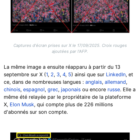
Captures d'écran prises sur X le 17/09/2025. Croix rouges
ajoutées par l'AFP.
La même image a ensuite réapparu à partir du 13
septembre sur X (
1
,
2
,
3
,
4
,
5
) ainsi que sur
LinkedIn
, et
ce, dans de nombreuses langues :
anglais
,
allemand
,
chinois
,
espagnol
,
grec
,
japonais
ou encore
russe
. Elle a
même été relayée par le propriétaire de la plateforme
X,
Elon Musk
, qui compte plus de 226 millions
d'abonnés sur son compte.
Image