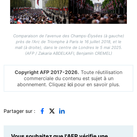
Comparaison de l'avenue des Champs-Élysées (à gauche)
près de l'Arc de Triomphe à Paris le 16 juillet 2018, et le
mall (à droite), dans le centre de Londres le 5 mai 2025.
(AFP / Zakaria ABDELKAFI, Benjamin CREMEL)
Copyright AFP 2017-2026.
Toute réutilisation
commerciale du contenu est sujet à un
abonnement. Cliquez
ici
pour en savoir plus.
Partager sur :
Vous souhaitez que l'AFP vérifie une