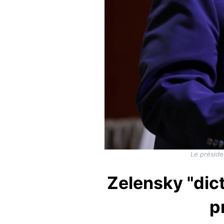
Le préside
Zelensky "dict
p