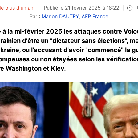
L
de plus d'un an.
Publié le 21 février 2025 à 18:22
Par :
Marion DAUTRY
,
AFP France
 à la mi-février 2025 les attaques contre Vol
ainien d'être un "dictateur sans élections", m
'Ukraine, ou l'accusant d'avoir "commencé" la g
rompeuses ou non étayées selon les vérification
re Washington et Kiev.