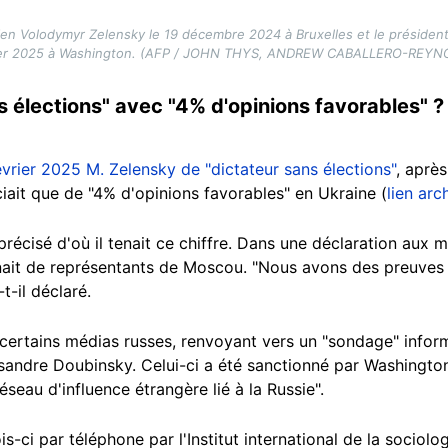
en Volodymyr Zelensky le 19 décembre 2024 à Bruxelles et le président
ier 2025 à Washington. (AFP / JOHN THYS, ANDREW CABALLERO-REYN
s élections" avec "4% d'opinions favorables" ?
février 2025 M. Zelensky de "dictateur sans élections"
, après
iait que de "4% d'opinions favorables" en Ukraine (
lien arc
précisé d'où il tenait ce chiffre. Dans une déclaration aux
nait de représentants de Moscou. "Nous avons des preuves 
t-il déclaré.
 certains médias russes, renvoyant vers un "sondage" inform
sandre Doubinsky. Celui-ci a été sanctionné par Washingto
eau d'influence étrangère lié à la Russie".
-ci par téléphone par l'Institut international de la sociolog