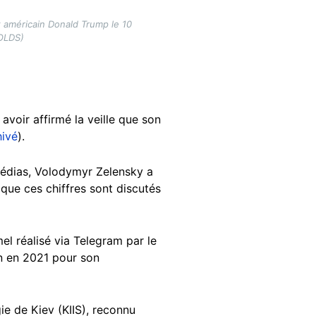
 américain Donald Trump le 10
OLDS)
 avoir affirmé la veille que son
hivé
).
 médias, Volodymyr Zelensky a
que ces chiffres sont discutés
el réalisé via Telegram par le
n en 2021 pour son
ie de Kiev (KIIS), reconnu