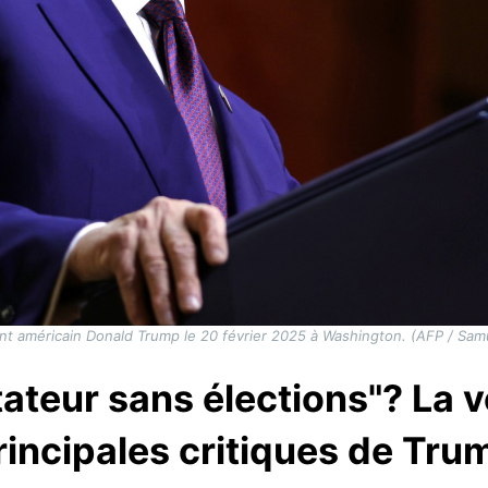
nt américain Donald Trump le 20 février 2025 à Washington. (AFP / Sa
ateur sans élections"? La v
rincipales critiques de Tru