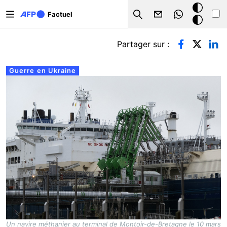
Aller au contenu principal
Mode
Factuel
Search
sombre
Onglets principaux
Partager sur :
Guerre en Ukraine
Un navire méthanier au terminal de Montoir-de-Bretagne le 10 mars