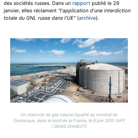
des sociétés russes
.
Dans un
rapport
publié le 29
janvier, elles réclament
"l'application d'une interdiction
totale du GNL russe dans l'UE"
(
archive
).
Image
Un réservoir de gaz naturel liquéfié au terminal de
Dunkerque, dans le nord de la France, le 6 juin 2015 (AFP
/ DENIS CHARLET)