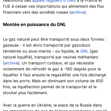
néanmoins des
appels réguliers d'ONG
à la France et
l'UE à cesser ces importations qui alimentent des flux
financiers vers des sociétés russes (
archive
).
Montée en puissance du GNL
Le gaz naturel peut être transporté sous deux formes :
gazeuse - il est alors transporté par gazoducs
terrestres ou sous-marins - ou liquide, le
GNL
(gaz
naturel liquéfié), transporté par navires méthaniers
(
archive
). Un transport coûteux, et qui nécessite
notamment de refroidir le gaz à -160 degrés pour le
liquéfier. Il faut ensuite le regazéifier une fois déchargé
dans les ports. Mais en diminuant son volume de 600
fois, sa liquéfaction permet de le transporter et le
stocker plus facilement.
Avec la guerre en Ukraine, la place de la Russie dans
les importations de gaz de l'Union européenne a reculé.