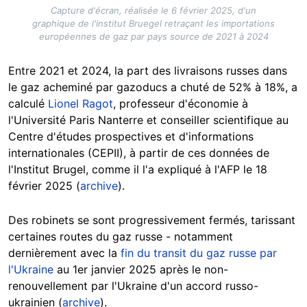
Capture d'écran, réalisée le 6 février 2025, d'un
graphique de l'institut Bruegel retraçant les importations
européennes de gaz par pays source de 2021 à 2024
Entre 2021 et 2024, la part des livraisons russes dans
le gaz acheminé par gazoducs a chuté de 52% à 18%, a
calculé
Lionel Ragot
, professeur d'économie à
l'Université Paris Nanterre et conseiller scientifique au
Centre d'études prospectives et d'informations
internationales (CEPII), à partir de ces données de
l'Institut Brugel, comme il l'a expliqué à l'AFP le 18
février 2025 (
archive
).
Des robinets se sont progressivement fermés, tarissant
certaines routes du gaz russe - notamment
dernièrement avec la
fin du transit du gaz russe par
l'Ukraine
au 1er janvier 2025 après le non-
renouvellement par l'Ukraine d'un accord russo-
ukrainien (
archive
).