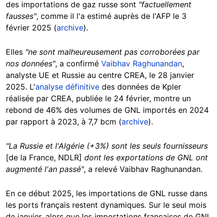
des importations de gaz russe sont
"factuellement
fausses"
, comme il l'a estimé auprès de l'AFP le 3
février 2025 (
archive
).
Elles
"ne sont malheureusement pas corroborées par
nos données"
, a confirmé
Vaibhav Raghunandan
,
analyste UE et Russie au centre CREA, le 28 janvier
2025. L'
analyse définitive
des données de Kpler
réalisée par CREA, publiée le 24 février, montre un
rebond de 46% des volumes de GNL importés en 2024
par rapport à 2023, à 7,7 bcm (
archive
).
"La Russie et l'Algérie (+3%) sont les seuls fournisseurs
[de la France, NDLR]
dont les exportations de GNL ont
augmenté l'an passé"
, a relevé Vaibhav Raghunandan.
En ce début 2025, les importations de GNL russe dans
les ports français restent dynamiques. Sur le seul mois
de janvier, alors que les importations françaises de GNL