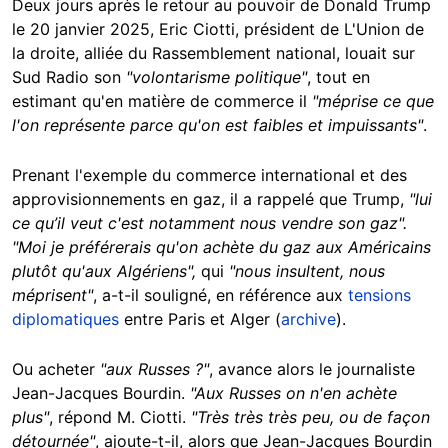
Deux jours après le retour au pouvoir de Donald Trump
le 20 janvier 2025, Eric Ciotti, président de L'Union de
la droite, alliée du Rassemblement national, louait sur
Sud Radio son
"volontarisme politique"
, tout en
estimant qu'en matière de commerce il
"méprise ce que
l'on représente parce qu'on est faibles et impuissants"
.
Prenant l'exemple du commerce international et des
approvisionnements en gaz, il a rappelé que Trump,
"lui
ce qu’il veut c'est notamment nous vendre son gaz".
"Moi je préférerais qu'on achète du gaz aux Américains
plutôt qu'aux Algériens",
qui
"nous insultent, nous
méprisent"
, a-t-il souligné, en référence aux
tensions
diplomatiques
entre Paris et Alger (
archive
).
Ou acheter
"aux Russes ?"
, avance alors le journaliste
Jean-Jacques Bourdin.
"Aux Russes on n'en achète
plus"
, répond M. Ciotti.
"Très très très peu, ou de façon
détournée"
, ajoute-t-il, alors que Jean-Jacques Bourdin