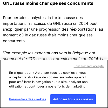
GNL russe moins cher que ses concurrents
Pour certains analystes, la forte hausse des
importations françaises de GNL russe en 2024 peut
s'expliquer par une progression des réexportations, au
moment où le gaz russe était moins cher que ses
concurrents.
"Par exemple les exportations vers la Belgique ont
augmenté de 10% sur les six premiers mois de 2024. La
raison est simple : un prix plus avantageux, qui s'est
Continuer sans accepter
traduit aussi dans l'augmentation des transactions sur
En cliquant sur « Autoriser tous les cookies », vous
le spot market
[marché au comptant avec livraison
acceptez le stockage de cookies sur votre appareil
immédiate, NDLR]
"
, explique Phuc-Vinh Nguyen, de
pour améliorer la navigation sur le site, analyser son
utilisation et contribuer à nos efforts de marketing.
l'Institut Jacques Delors.
Paramètres des cookies
Autoriser tous les cookies
Bercy souligne de son côté que
"plusieurs sociétés
européennes, qui avaient réservé des capacités dans