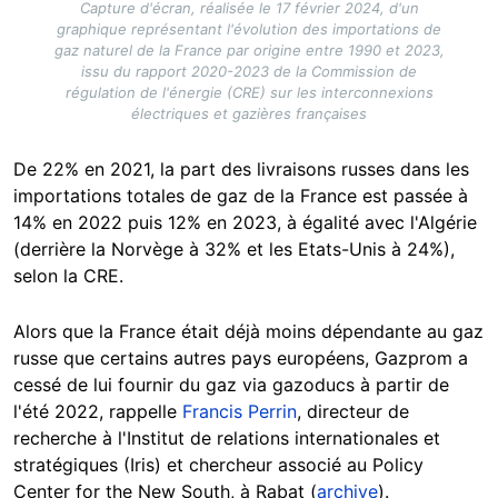
Capture d'écran, réalisée le 17 février 2024, d'un
graphique représentant l'évolution des importations de
gaz naturel de la France par origine entre 1990 et 2023,
issu du rapport 2020-2023 de la Commission de
régulation de l'énergie (CRE) sur les interconnexions
électriques et gazières françaises
De 22% en 2021, la part des livraisons russes dans les
importations totales de gaz de la France est passée à
14% en 2022 puis 12% en 2023, à égalité avec l'Algérie
(derrière la Norvège à 32% et les Etats-Unis à 24%),
selon la CRE.
Alors que la France était déjà moins dépendante au gaz
russe que certains autres pays européens, Gazprom a
cessé de lui fournir du gaz via gazoducs à partir de
l'été 2022, rappelle
Francis Perrin
, directeur de
recherche à l'Institut de relations internationales et
stratégiques (Iris) et chercheur associé au Policy
Center for the New South, à Rabat (
archive
).