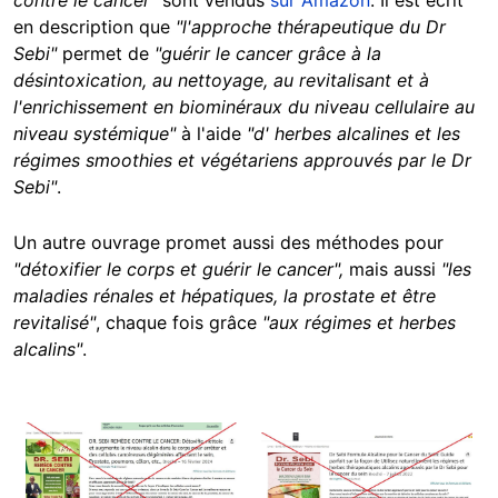
contre le cancer"
sont vendus
sur Amazon
. Il est écrit
en description que
"l'approche thérapeutique du Dr
Sebi"
permet de
"guérir le cancer grâce à la
désintoxication, au nettoyage, au revitalisant et à
l'enrichissement en biominéraux du niveau cellulaire au
niveau systémique"
à l'aide
"d' herbes alcalines et les
régimes smoothies et végétariens approuvés par le Dr
Sebi"
.
Un autre ouvrage promet aussi des méthodes pour
"détoxifier le corps et guérir le cancer",
mais aussi
"les
maladies rénales et hépatiques, la prostate et être
revitalisé"
, chaque fois grâce
"aux régimes et herbes
alcalins"
.
Image
Image