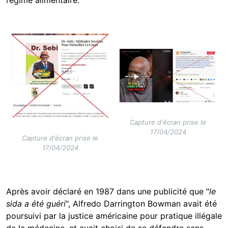
régime alimentaire.
Image
Image
Capture d'écran prise le
17/04/2024
Capture d'écran prise le
17/04/2024
Après avoir déclaré en 1987 dans une publicité que "
le
sida a été guéri
", Alfredo Darrington Bowman avait été
poursuivi par la justice américaine pour pratique illégale
de la médecine, et avait choisi de se défendre sans