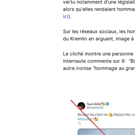
vertu notamment d'une législat
alors qu'elles rendaient hommag
ici
).
Sur les réseaux sociaux, les hom
du Kremlin en arguant, image à l
Le cliché montre une personne a
internaute commente sur X:
"Bon
autre ironise
"hommage au grand
Image