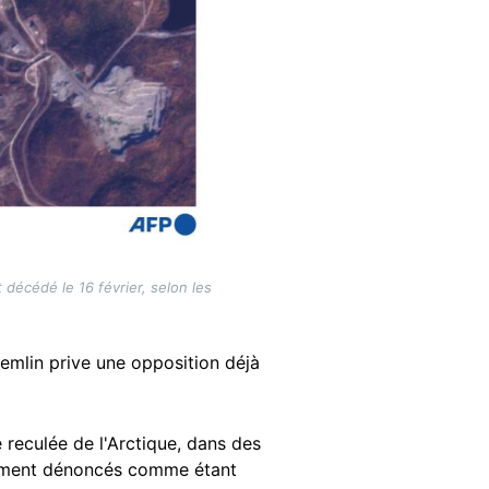
 décédé le 16 février, selon les
remlin prive une opposition déjà
 reculée de l'Arctique, dans des
argement dénoncés comme étant