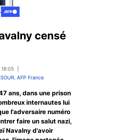
Navalny censé
à 18:05
ANSOUR
,
AFP France
 47 ans, dans une prison
nombreux internautes lui
que l'adversaire numéro
rer faire un salut nazi,
xeï Navalny d'avoir
bes, l'image partagée