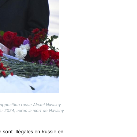
'opposition russe Alexei Navalny
er 2024, après la mort de Navalny
 sont illégales en Russie en