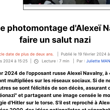
ce photomontage d'Alexeï 
faire un salut nazi
cle date de plus de deux ans.
Publié le 19 février 2024 
Lecture : 7 min
rs 2024 à 15:25
Par :
Juliette M
ier 2024 de l'opposant russe Alexeï Navalny, à
ont multipliées sur les réseaux sociaux. Si de 
res se sont félicités de son décès, assurant 
néonazi" et partageant une image censée le mont
ie d'Hitler sur le torse. S'il est reproché à Ale
nées 2000, des idées nationalistes et xénopho