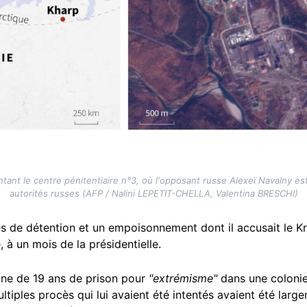
tant le centre pénitentiaire n°3, où l'opposant russe Alexeï Navalny est
autorités russes (AFP / Nalini LEPETIT-CHELLA, Valentina BRESCHI)
es de détention et un empoisonnement dont il accusait le K
 à un mois de la présidentielle.
ine de 19 ans de prison pour
"extrémisme"
dans une colonie
 multiples procès qui lui avaient été intentés avaient été l