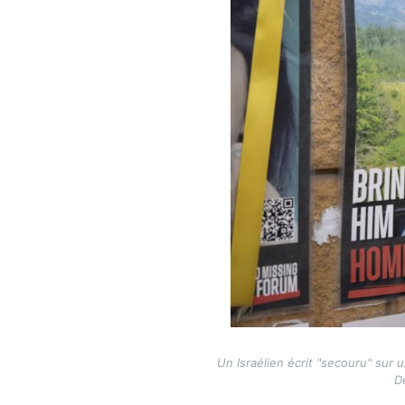
Un Israélien écrit "secouru" sur u
Dé