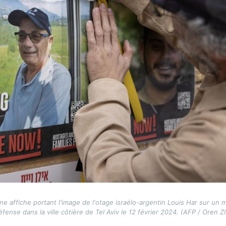
ne affiche portant l'image de l'otage israélo-argentin Louis Har sur un m
fense dans la ville côtière de Tel Aviv le 12 février 2024. (AFP / Oren Z