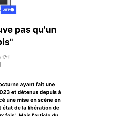
ouve pas qu'un
ois"
 17:11
nocturne ayant fait une
2023 et détenus depuis à
cé une mise en scène en
 état de la libération de
 fois". Mais l'article du