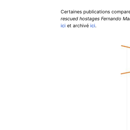
Certaines publications comparen
rescued hostages Fernando Mar
ici
et archivé
ici
.
Image