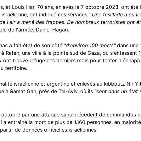
et Louis Har, 70 ans, enlevés le 7 octobre 2023, ont été li
e israélienne, ont indiqué ces services.
" Une fusillade a eu li
de l'air a mené des frappes. De nombreux terroristes ont ét
ole de l'armée, Daniel Hagari.
mas a fait état de son côté
"d'environ 100 morts"
dans une
 Rafah, une ville à la pointe sud de Gaza, où s'entassent 1,
 y ont trouvé refuge ces derniers mois pour tenter d'échap
 territoire.
alité israélienne et argentine et enlevés au kibboutz Nir Yi
tué à Ramat Gan, près de Tel-Aviv, où ils
"sont dans un état 
7 octobre par une attaque sans précédent de commandos du
i a entraîné la mort de plus de 1.160 personnes, en majorité 
partir de données officielles israéliennes.