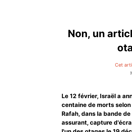
Non, un artic
ota
Cet art
Le 12 février, Israël a a
centaine de morts selon
Rafah, dans la bande de
assurant, capture d'écran 
l'un des otages le 19 déc