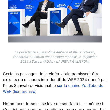
La présidente suisse Viola Amherd et Klaus Schwab,
fondateur du Forum économique mondial, le 16 janvier
2024 à Davos. (POOL / LAURENT GILLIERON)
Certains passages de la vidéo virale paraissent être
extraits du discours introductif du WEF 2024 donné par
Klaus Schwab et visionnable
sur la chaîne YouTube du
WEF
(
lien archivé
).
Notamment lorsqu'il se lève de son fauteuil - même si
c'est ici pour gagner le podium et non pas pour quitter