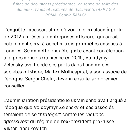
fuites de documents précédentes, en terme de taille des
données, types et nombres de documents (AFP / Gal
ROMA, Sophie RAMIS)
L'enquête l'accusait alors d'avoir mis en place à partir
de 2012 un réseau d'entreprises offshore, qui aurait
notamment servi à acheter trois propriétés cossues à
Londres. Selon cette enquête, juste avant son élection
à la présidence ukrainienne en 2019, Volodymyr
Zelensky avait cédé ses parts dans l'une de ces
sociétés offshore, Maltex Multicapital, à son associé de
l'époque, Serguï Chefir, devenu ensuite son premier
conseiller.
L'administration présidentielle ukrainienne avait argué à
l'époque que Volodymyr Zelensky et ses associés
tentaient de se "
protéger
" contre les "
actions
agressives
" du régime de l'ex-président pro-russe
Viktor Ianoukovitch.