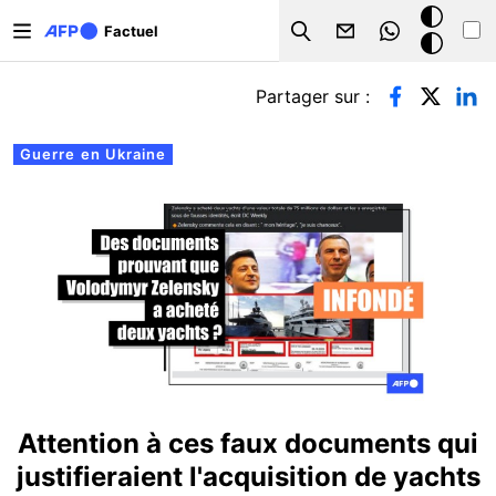
Aller au contenu principal
Mode
Factuel
Search
sombre
Onglets principaux
Partager sur :
Guerre en Ukraine
Attention à ces faux documents qui
justifieraient l'acquisition de yachts