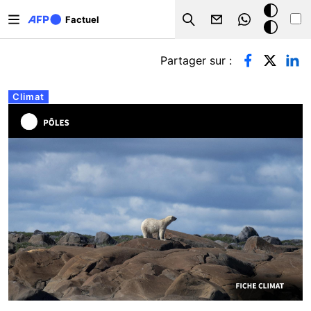
Aller au contenu principal
Mode
Factuel
Search
sombre
Onglets principaux
Partager sur :
Climat