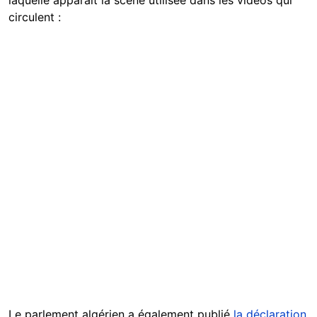
laquelle apparaît la scène utilisée dans les vidéos qui
circulent :
Le parlement algérien a également publié
la déclaration