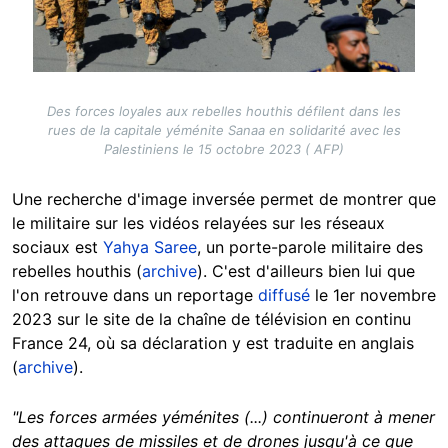
Des forces loyales aux rebelles houthis défilent dans les
rues de la capitale yéménite Sanaa en solidarité avec les
Palestiniens le 15 octobre 2023 ( AFP)
Une recherche d'image inversée permet de montrer que
le militaire sur les vidéos relayées sur les réseaux
sociaux est
Yahya Saree
, un porte-parole militaire des
rebelles houthis (
archive
). C'est d'ailleurs bien lui que
l'on retrouve dans un reportage
diffusé
le 1er novembre
2023 sur le site de la chaîne de télévision en continu
France 24, où sa déclaration y est traduite en anglais
(
archive
).
"Les forces armées yéménites (...) continueront à mener
des attaques de missiles et de drones jusqu'à ce que