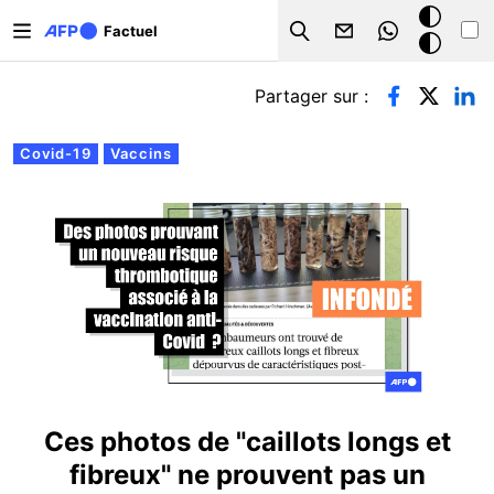
Aller au contenu principal
Mode
Factuel
Search
sombre
Onglets principaux
Partager sur :
Covid-19
Vaccins
Ces photos de "caillots longs et
fibreux" ne prouvent pas un