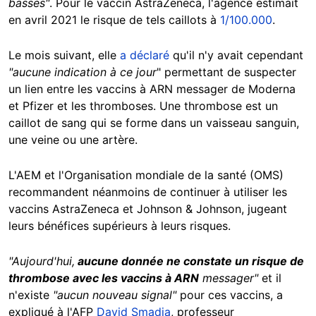
basses"
. Pour le vaccin AstraZeneca, l'agence estimait
en avril 2021 le risque de tels caillots à
1/100.000
.
Le mois suivant, elle
a déclaré
qu'il n'y avait cependant
"aucune indication à ce jour
" permettant de suspecter
un lien entre les vaccins à ARN messager de Moderna
et Pfizer et les thromboses. Une thrombose est un
caillot de sang qui se forme dans un vaisseau sanguin,
une veine ou une artère.
L'AEM et l'Organisation mondiale de la santé (OMS)
recommandent néanmoins de continuer à utiliser les
vaccins AstraZeneca et Johnson & Johnson, jugeant
leurs bénéfices supérieurs à leurs risques.
"Aujourd'hui,
aucune donnée ne constate un risque de
thrombose avec les vaccins à ARN
messager"
et il
n'existe
"aucun nouveau signal"
pour ces vaccins,
a
expliqué à l'AFP
David Smadja
, professeur