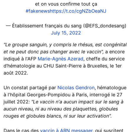
et on vous confirme tout ça
#fakenews
https://t.co/cgNZbOeaNJ
— Établissement français du sang (@EFS_dondesang)
July 15, 2022
"Le groupe sanguin, y compris le rhésus, est congénital
et ne peut donc pas changer avec le vaccin",
a encore
indiqué à l'AFP
Marie-Agnès Azerad
, cheffe du service
d’hématologie au CHU Saint-Pierre à Bruxelles, le 1er
août 2022.
Un constat partagé par
Nicolas Gendron
, hématologue
à l'hôpital Georges-Pompidou à Paris, interrogé le 27
juillet 2022
: "Le vaccin n'a aucun impact sur le sang à
aucun niveau, ni au niveau des plaquettes, globules
rouges et globules blancs, ni sur leur activation".
Dans le cas des
vaccin à ARN messager,
qui suscitent