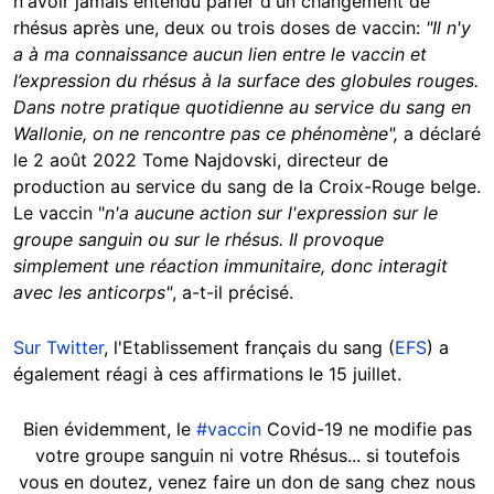
n'avoir jamais entendu parler d'un changement de
rhésus après une, deux ou trois doses de vaccin:
"Il n'y
a à ma connaissance aucun lien entre le vaccin et
l’expression du rhésus à la surface des globules rouges.
Dans notre pratique quotidienne au service du sang en
Wallonie, on ne rencontre pas ce phénomène",
a déclaré
le 2 août 2022 Tome Najdovski, directeur de
production au service du sang de la Croix-Rouge belge.
Le vaccin "
n'a aucune action sur l'expression sur le
groupe sanguin ou sur le rhésus. Il provoque
simplement une réaction immunitaire, donc interagit
avec les anticorps"
, a-t-il précisé.
Sur Twitter
, l'Etablissement français du sang (
EFS
) a
également réagi à ces affirmations le 15 juillet.
Bien évidemment, le
#vaccin
Covid-19 ne modifie pas
votre groupe sanguin ni votre Rhésus... si toutefois
vous en doutez, venez faire un don de sang chez nous