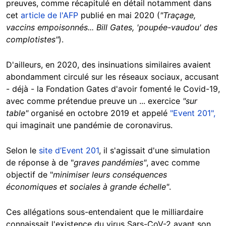
preuves, comme récapitulé en détail notamment dans
cet
article de l'AFP
publié en mai 2020 (
"Traçage,
vaccins empoisonnés... Bill Gates, 'poupée-vaudou' des
complotistes"
).
D'ailleurs, en 2020, des insinuations similaires avaient
abondamment circulé sur les réseaux sociaux, accusant
- déjà - la Fondation Gates d'avoir fomenté le Covid-19,
avec comme prétendue preuve un ... exercice
"sur
table"
organisé en octobre 2019 et appelé
"Event 201",
qui imaginait une pandémie de coronavirus.
Selon le
site d’Event 201
, il s'agissait d'une simulation
de réponse à de "
graves pandémies"
, avec comme
objectif de "
minimiser leurs conséquences
économiques et sociales à grande échelle"
.
Ces allégations sous-entendaient que le milliardaire
connaissait l'existence du virus Sars-CoV-2 avant son