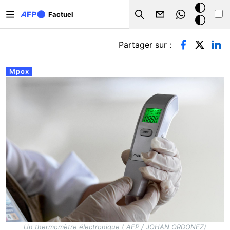
Aller au contenu principal
Mode
Factuel
Search
sombre
Onglets principaux
Partager sur :
Mpox
Un thermomètre électronique ( AFP / JOHAN ORDONEZ)