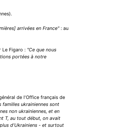
nnes).
mières] arrivées en France"
: au
r Le Figaro :
"Ce que nous
tions portées à notre
général de l'Office français de
es familles ukrainiennes sont
nnes non ukrainiennes, et en
nt T, au tout début, on avait
plus d'Ukrainiens - et surtout