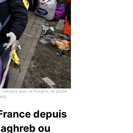
 l'Ukraine avec la Pologne, au poste
AKI)
 France depuis
 Maghreb ou