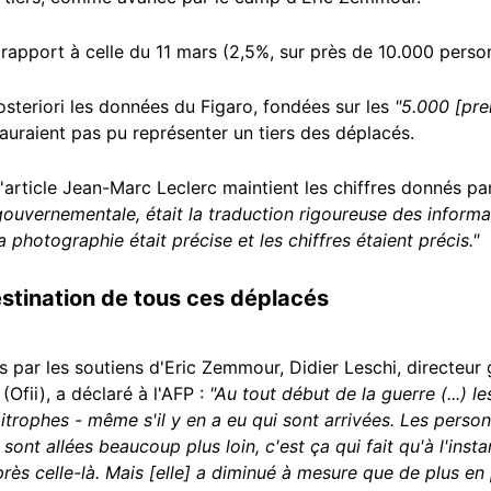
 rapport à celle du 11 mars (2,5%, sur près de 10.000 perso
osteriori les données du Figaro, fondées sur les
"5.000 [pre
auraient pas pu représenter un tiers des déplacés.
l'article Jean-Marc Leclerc maintient les chiffres donnés pa
gouvernementale, était la traduction rigoureuse des informa
 photographie était précise et les chiffres étaient précis."
estination de tous ces déplacés
is par les soutiens d'Eric Zemmour, Didier Leschi, directeur 
 (Ofii), a déclaré à l'AFP :
"Au tout début de la guerre (...) l
mitrophes - même s'il y en a eu qui sont arrivées. Les perso
sont allées beaucoup plus loin, c'est ça qui fait qu'à l'insta
rès celle-là. Mais [elle] a diminué à mesure que de plus en 