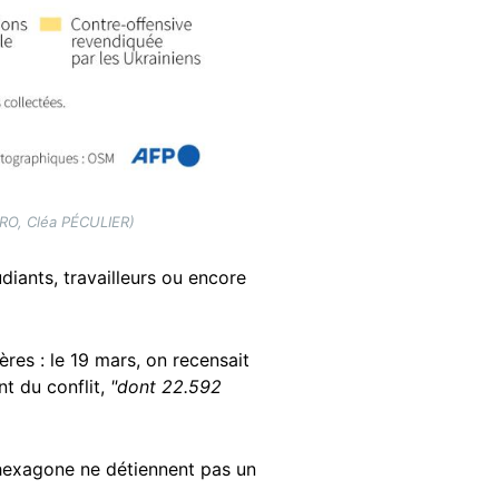
RRO, Cléa PÉCULIER)
diants, travailleurs ou encore
ères : le 19 mars, on recensait
nt du conflit,
"dont 22.592
l'hexagone ne détiennent pas un