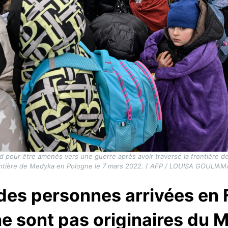
id pour être amenés vers une guerre après avoir traversé la frontière de
ntière de Medyka en Pologne le 7 mars 2022. ( AFP / LOUISA GOULIAM
 des personnes arrivées en
ne sont pas originaires du