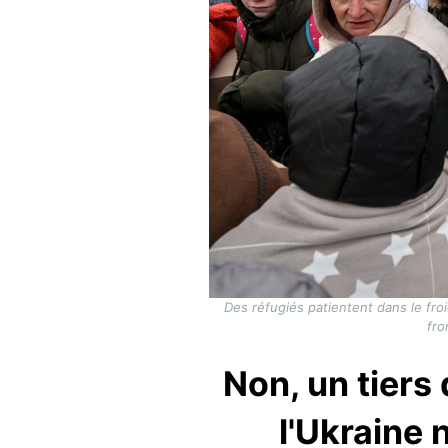
Des réfugiés patientent dans le fro
fro
Non, un tiers
l'Ukraine 