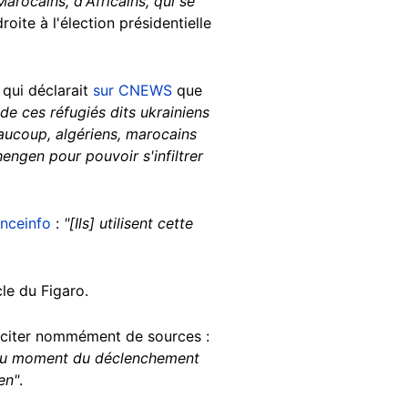
Marocains, d'Africains, qui se
oite à l'élection présidentielle
qui déclarait
sur CNEWS
que
 de ces réfugiés dits ukrainiens
eaucoup, algériens, marocains
hengen pour pouvoir s'infiltrer
anceinfo
:
"[Ils] utilisent cette
le du Figaro.
s citer nommément de sources :
e au moment du déclenchement
en"
.