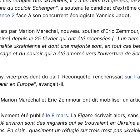
ces réfugiés dits ukrainiens, il y a un tiers d'Algériens, de 
ure du couloir Schengen"
, a soutenu le candidat d'extrême dr
ance 2
face à son concurrent écologiste Yannick Jadot.
ars par Marion Maréchal, nouveau soutien d'Eric Zemmour, 
ine] depuis le 25 février qui ont été recensées (...) un tiers
onalité ukrainienne et dont une majorité sont, en tout cas b
passage et du couloir qui a été amorcé vers l'ouverture de Sc
ay, vice-président du parti Reconquête, renchérissait
sur fr
enir en Europe"
, avançait-il.
 Marion Maréchal et Eric Zemmour ont dit mobiliser un artic
tivement été publié
le 8 mars
. La
Figaro
écrivait alors, san
 % environ sont des migrants qui se trouvaient en Ukrain
s. En clair : quasiment un réfugié sur trois n’est pas ukraini