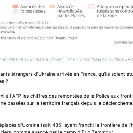
ion en Ukraine au 24 mars à 8h GMT ( AFP / Simon MALFATTO, Paz PIZA
ants étrangers d'Ukraine arrivés en France, qu'ils soient étu
es ?
rni à l'AFP les chiffres des remontées de la Police aux fronti
ne passées sur le territoire français depuis le déclencheme
éplacés d'Ukraine (soit 435) ayant franchi la frontière de 
n tiers, comme avancé par le camp d'Eric Zemmour.