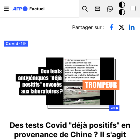
Aller au contenu principal
Mode
Factuel
Search
sombre
Onglets principaux
Partager sur :
Covid-19
Des tests Covid "déjà positifs" en
provenance de Chine ? Il s'agit