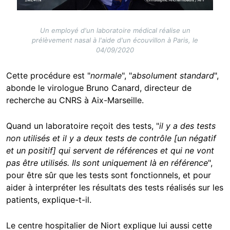
Un employé d'un laboratoire médical réalise un
prélèvement nasal à l'aide d'un écouvillon à Paris, le
04/09/2020
Cette procédure est "
normale
", "
absolument standard
",
abonde le virologue Bruno Canard, directeur de
recherche au CNRS à Aix-Marseille.
Quand un laboratoire reçoit des tests, "
il y a des tests
non utilisés et il y a deux tests de contrôle [un négatif
et un positif] qui servent de références et qui ne vont
pas être utilisés. Ils sont uniquement là en référence
",
pour être sûr que les tests sont fonctionnels, et pour
aider à interpréter les résultats des tests réalisés sur les
patients, explique-t-il.
Le centre hospitalier de Niort explique lui aussi cette