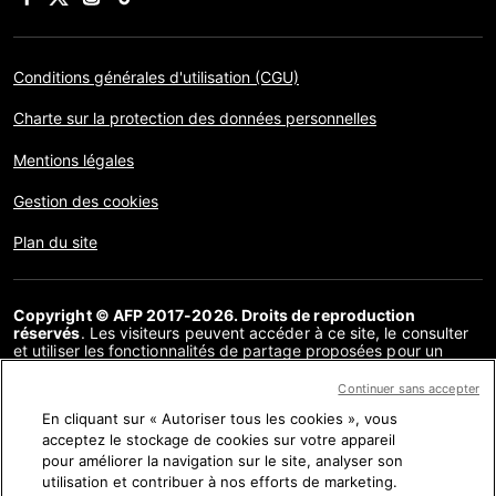
Conditions générales d'utilisation (CGU)
Charte sur la protection des données personnelles
Mentions légales
Gestion des cookies
Plan du site
Copyright © AFP 2017-2026. Droits de reproduction
réservés
. Les visiteurs peuvent accéder à ce site, le consulter
et utiliser les fonctionnalités de partage proposées pour un
usage personnel. Sous cette seule réserve, toute reproduction,
communication au public, distribution de tout ou partie du
Continuer sans accepter
contenu de ce site, par quelque moyen et à quelque fin que ce
En cliquant sur « Autoriser tous les cookies », vous
soit, sans licence spécifique signée avec l’AFP, est interdite. Les
éléments analysés dans le cadre de chaque factuel sont
acceptez le stockage de cookies sur votre appareil
présentés ou font l’objet de liens dans la mesure nécessaire à la
pour améliorer la navigation sur le site, analyser son
bonne compréhension de la vérification de l’information
utilisation et contribuer à nos efforts de marketing.
concernée. L’AFP ne détient pas de licence les concernant et