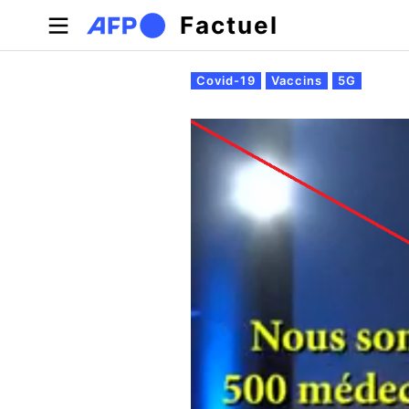
Aller au contenu principal
Factuel
Onglets principaux
Covid-19
Vaccins
5G