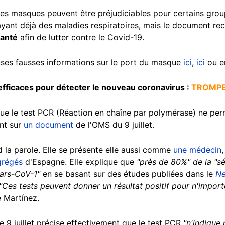
ue les masques peuvent être préjudiciables pour certains g
ayant déjà des maladies respiratoires, mais le document 
santé
afin de lutter contre le Covid-19.
uses fausses informations sur le port du masque
ici
,
ici
ou e
efficaces pour détecter le nouveau coronavirus :
TROMP
ue le test PCR (Réaction en chaîne par polymérase) ne per
nt sur
un document
de l'OMS du 9 juillet.
 la parole. Elle se présente elle aussi comme
une médecin
grégés
d'Espagne. Elle explique que
"près de 80%" de la "s
Sars-CoV-1"
en se basant sur des études publiées dans le
Ne
"Ces tests peuvent donner un résultat positif pour n'impor
é Martínez.
 9 juillet précise effectivement que le test PCR
"n'indique