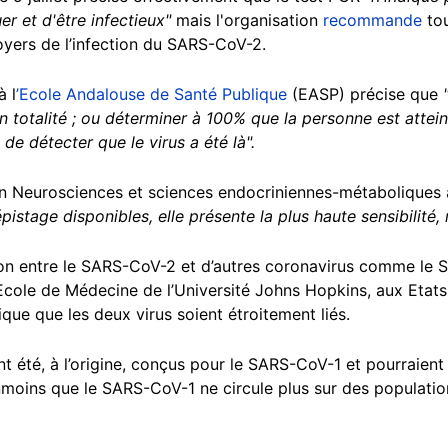
er et d'être infectieux"
mais l'organisation
recommande
tou
foyers de l’infection du SARS-CoV-2.
à l
’Ecole Andalouse de Santé Publique
(EASP) précise que
"
en totalité ; ou déterminer à 100% que la personne est attein
de détecter que le virus a été là".
en Neurosciences et sciences endocriniennes-métaboliques à
istage disponibles, elle présente la plus haute sensibilité, r
on entre le SARS-CoV-2 et d’autres coronavirus comme le 
’Ecole de Médecine de l’Université Johns Hopkins, aux Etats
que que les deux virus soient étroitement liés.
nt été, à l’origine, conçus pour le SARS-CoV-1 et pourraient
moins que le SARS-CoV-1 ne circule plus sur des populatio