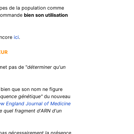
roupes de la population comme
recommande
bien son utilisation
ncore
ici
.
EUR
met pas de "
déterminer qu'un
, bien que son nom ne figure
équence génétique"
du nouveau
w England Journal of Medicine
te quel fragment d'ARN d'un
 pas nécessairement la présence