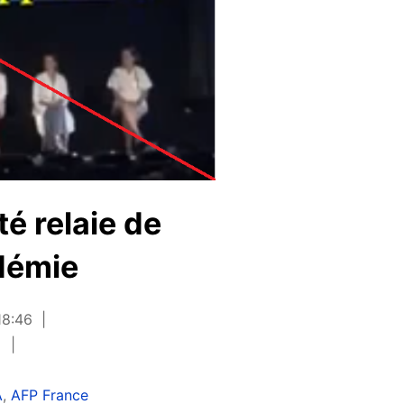
é relaie de
ndémie
18:46
n
A
,
AFP France