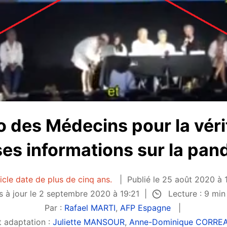
o des Médecins pour la vérit
es informations sur la pa
icle date de plus de cinq ans.
Publié le 25 août 2020 à 
Lecture : 9 mi
s à jour le 2 septembre 2020 à 19:21
Par :
Rafael MARTI
,
AFP Espagne
t adaptation :
Juliette MANSOUR
,
Anne-Dominique CORRE