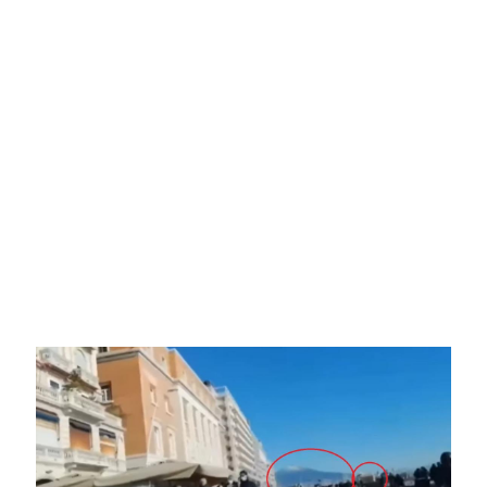
Image