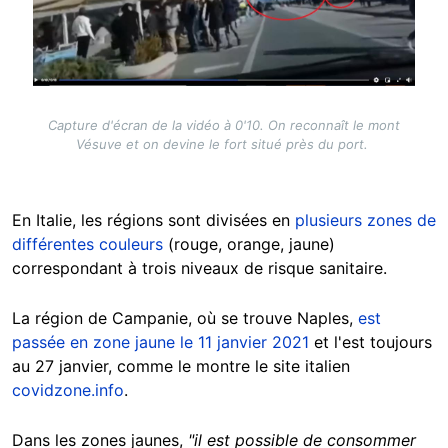
Capture d'écran de la vidéo à 0'10. On reconnaît le mont
Vésuve et on devine le fort situé près du port.
En Italie, les régions sont divisées en
plusieurs zones de
différentes couleurs
(rouge, orange, jaune)
correspondant à trois niveaux de risque sanitaire.
La région de Campanie, où se trouve Naples,
est
passée en zone jaune le 11 janvier 2021
et l'est toujours
au 27 janvier, comme le montre le site italien
covidzone.info
.
Dans les zones jaunes,
"il est possible de consommer