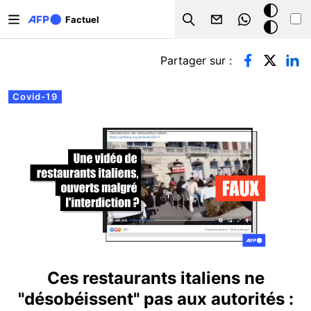
Aller au contenu principal
Mode
Factuel
Search
sombre
Onglets principaux
Partager sur :
Covid-19
Ces restaurants italiens ne
"désobéissent" pas aux autorités :