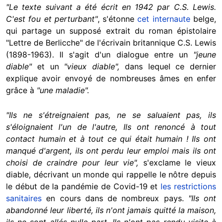
"Le texte suivant a été écrit en 1942 par C.S. Lewis.
C'est fou et perturbant"
, s'étonne
cet internaute
belge,
qui partage un supposé extrait du roman épistolaire
"Lettre de Berlicche" de l'écrivain britannique C.S. Lewis
(1898-1963). Il s'agit d'un dialogue entre un
"jeune
diable"
et un
"vieux diable",
dans lequel ce dernier
explique avoir envoyé de nombreuses âmes en enfer
grâce à
"une maladie".
"Ils ne s'étreignaient pas, ne se saluaient pas, ils
s'éloignaient l'un de l'autre, Ils ont renoncé à tout
contact humain et à tout ce qui était humain ! Ils ont
manqué d'argent, ils ont perdu leur emploi mais ils ont
choisi de craindre pour leur vie",
s'exclame le vieux
diable, décrivant un monde qui rappelle le nôtre depuis
le début de la pandémie de Covid-19 et
les restrictions
sanitaires
en cours dans de nombreux pays.
"Ils ont
abandonné leur liberté, ils n'ont jamais quitté la maison,