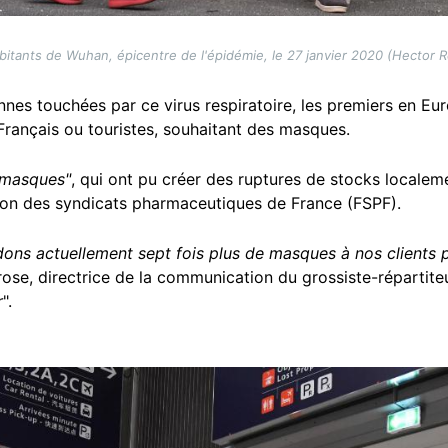
bitants de Wuhan, épicentre de l'épidémie, le 27 janvier 2020 (Hector R
nes touchées par ce virus respiratoire, les premiers en Eu
, Français ou touristes, souhaitant des masques.
 masques"
, qui ont pu créer des ruptures de stocks localeme
tion des syndicats pharmaceutiques de France (FSPF).
ndons actuellement sept fois plus de masques à nos clients 
rrose, directrice de la communication du grossiste-répartit
r
".