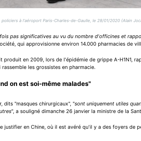
 policiers à l'aéroport Paris-Charles-de-Gaulle, le 28/01/2020 (Alain Joc
s pas significatives au vu du nombre d'officines et rappor
société, qui approvisionne environ 14.000 pharmacies de vill
 produit en 2009, lors de l'épidémie de grippe A-H1N1, r
i rassemble les grossistes en pharmacie.
and on est soi-même malades"
, dits "masques chirurgicaux", "
sont uniquement utiles qua
utres
", a souligné dimanche 26 janvier la ministre de la Sa
 justifier en Chine, où il est avéré qu'il y a des foyers de