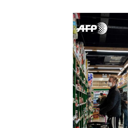
Image