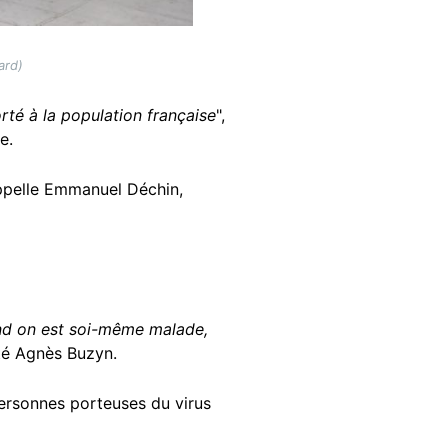
ard)
té à la population française
",
e.
appelle Emmanuel Déchin,
nd on est soi-même malade,
nté Agnès Buzyn.
 personnes porteuses du virus