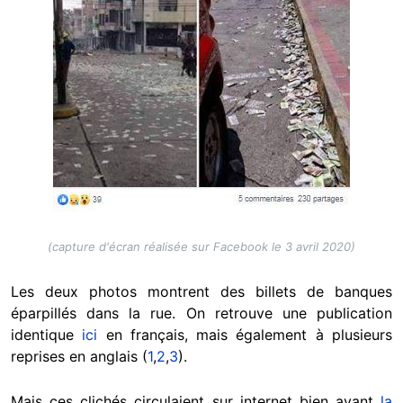
(capture d'écran réalisée sur Facebook le 3 avril 2020)
Les deux photos montrent des billets de banques
éparpillés dans la rue. On retrouve une publication
identique
ici
en français, mais également à plusieurs
reprises en anglais (
1
,
2
,
3
).
Mais ces clichés circulaient sur internet bien avant
la