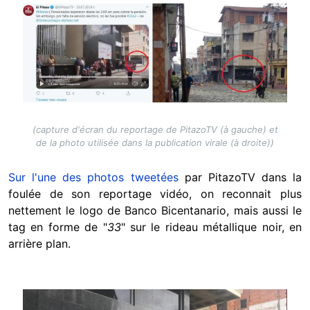
Image
(capture d'écran du reportage de PitazoTV (à gauche) et
de la photo utilisée dans la publication virale (à droite))
Sur l'une des photos tweetées
par PitazoTV dans la
foulée de son reportage vidéo, on reconnait plus
nettement le logo de Banco Bicentanario, mais aussi le
tag en forme de "
33
" sur le rideau métallique noir, en
arrière plan.
Image