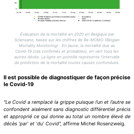
Évaluation de la mortalité en 2020 en Belgique par
Sciensano, basée sur les chiffres de Be-MOMO (Belgian
Mortality Monitoring) . En jaune, la mortalité due au
Covid-19 (cas confirmés et probables), en vert tous les
autres décès. La ligne en pointillé représente l'intervalle
de prédiction de la mortalité toutes causes confondues.
Il est possible de diagnostiquer de façon précise
le Covid-19
"Le Covid a remplacé la grippe puisque l’un et l’autre se
confondent aisément sans diagnostic différentiel précis
et approprié ce qui donne au total un nombre élevé de
décès 'par' et 'du' Covid",
affirme Michel Rosenzweig.