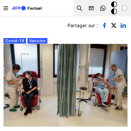
Aller au contenu principal
Mode
Factuel
Search
sombre
Onglets principaux
Partager sur :
Covid-19
Vaccins