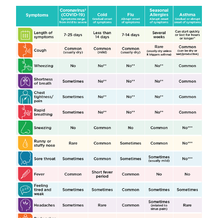
Image