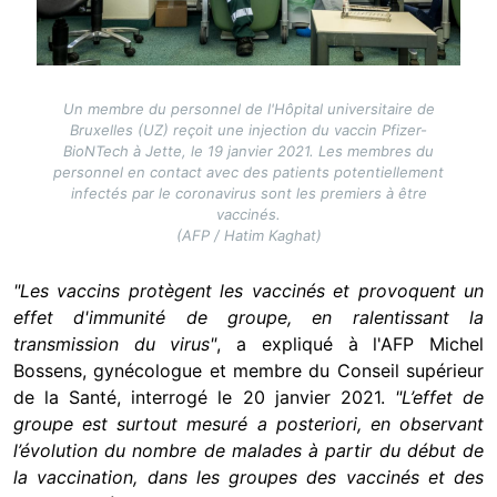
Un membre du personnel de l'Hôpital universitaire de
Bruxelles (UZ) reçoit une injection du vaccin Pfizer-
BioNTech à Jette, le 19 janvier 2021. Les membres du
personnel en contact avec des patients potentiellement
infectés par le coronavirus sont les premiers à être
vaccinés.
(AFP / Hatim Kaghat)
"Les vaccins protègent les vaccinés et provoquent un
effet d'immunité de groupe, en ralentissant la
transmission du virus"
, a expliqué à l'AFP Michel
Bossens, gynécologue et membre du Conseil supérieur
de la Santé, interrogé le 20 janvier 2021.
"L’effet de
groupe est surtout mesuré a posteriori, en observant
l’évolution du nombre de malades à partir du début de
la vaccination, dans les groupes des vaccinés et des