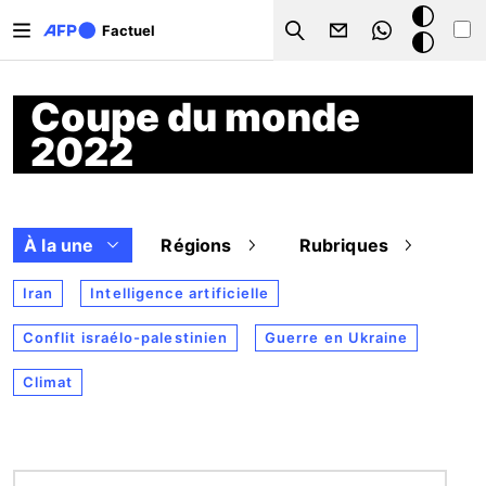
Aller au contenu principal
Mode
Factuel
Search
sombre
Coupe du monde
2022
À la une
Régions
Rubriques
Iran
Intelligence artificielle
Conflit israélo-palestinien
Guerre en Ukraine
Climat
Image