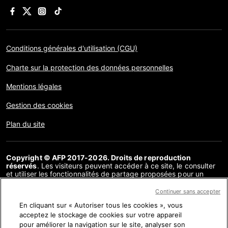
Conditions générales d'utilisation (CGU)
Charte sur la protection des données personnelles
Mentions légales
Gestion des cookies
Plan du site
Copyright © AFP 2017-2026. Droits de reproduction
réservés
. Les visiteurs peuvent accéder à ce site, le consulter
et utiliser les fonctionnalités de partage proposées pour un
usage personnel. Sous cette seule réserve, toute reproduction,
communication au public, distribution de tout ou partie du
Continuer sans accepter
contenu de ce site, par quelque moyen et à quelque fin que ce
En cliquant sur « Autoriser tous les cookies », vous
soit, sans licence spécifique signée avec l’AFP, est interdite. Les
éléments analysés dans le cadre de chaque factuel sont
acceptez le stockage de cookies sur votre appareil
présentés ou font l’objet de liens dans la mesure nécessaire à la
pour améliorer la navigation sur le site, analyser son