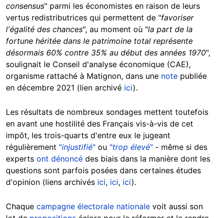
consensus
" parmi les économistes en raison de leurs
vertus redistributrices qui permettent de "
favoriser
l'égalité des chances
", au moment où "
la part de la
fortune héritée dans le patrimoine total représente
désormais 60% contre 35% au début des années 1970
",
soulignait le Conseil d'analyse économique (CAE),
organisme rattaché à Matignon, dans une
note
publiée
en décembre 2021 (lien archivé
ici
).
Les résultats de nombreux sondages mettent toutefois
en avant une hostilité des Français vis-à-vis de cet
impôt, les trois-quarts d'entre eux le jugeant
régulièrement
"
injustifié
"
ou
"
trop élevé
"
- même si des
experts
ont dénoncé
des biais dans la manière dont les
questions sont parfois posées dans certaines études
d'opinion (liens archivés
ici
,
ici
,
ici
).
Chaque
campagne électorale nationale
voit aussi son
lot de
propositions
éclore pour le réformer et le rendre