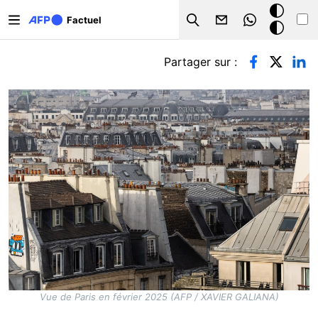
Aller au contenu principal
Mode
Factuel
Search
sombre
Onglets principaux
Partager sur :
Vue de Paris en février 2025 (AFP / XAVIER GALIANA)