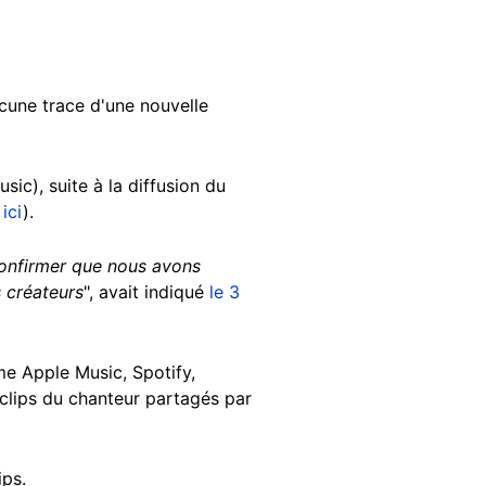
ucune trace d'une nouvelle
sic), suite à la diffusion du
é
ici
).
onfirmer que nous avons
s créateurs
", avait indiqué
le 3
me Apple Music, Spotify,
 clips du chanteur partagés par
ips.