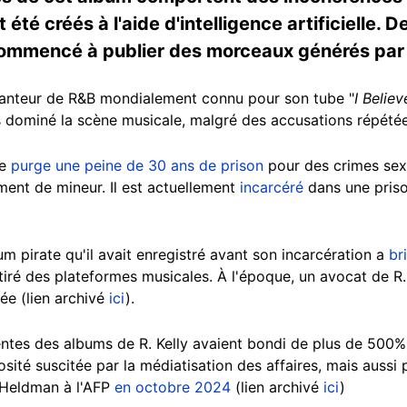
 été créés à l'aide d'intelligence artificielle. 
ommencé à publier des morceaux générés par 
chanteur de R&B mondialement connu pour son tube "
I Believ
dominé la scène musicale, malgré des accusations répétée
te
purge une peine de 30 ans de prison
pour des crimes sex
ent de mineur. Il est actuellement
incarcéré
dans une priso
 pirate qu'il avait enregistré avant son incarcération a
br
tiré des plateformes musicales. À l'époque, un avocat de R. 
sée (lien archivé
ici
).
ntes des albums de R. Kelly avaient bondi de plus de 500%
iosité suscitée par la médiatisation des affaires, mais aussi 
e Heldman à l'AFP
en octobre 2024
(lien archivé
ici
)