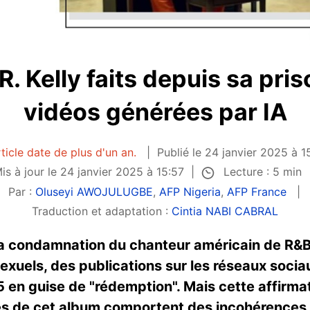
R. Kelly faits depuis sa pri
vidéos générées par IA
ticle date de plus d'un an.
Publié le 24 janvier 2025 à 1
Lecture : 5 min
is à jour le 24 janvier 2025 à 15:57
Par :
Oluseyi AWOJULUGBE
,
AFP Nigeria
,
AFP France
Traduction et adaptation :
Cintia NABI CABRAL
la condamnation du chanteur américain de R&B 
xuels, des publications sur les réseaux sociaux
en guise de "rédemption". Mais cette affirmati
s de cet album comportent des incohérences v