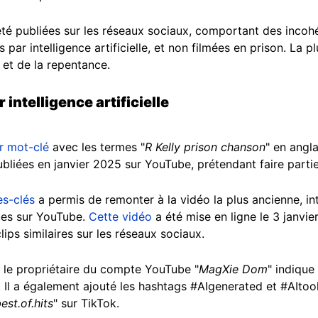
été publiées sur les réseaux sociaux, comportant des incohé
 par intelligence artificielle, et non filmées en prison. La p
et de la repentance.
intelligence artificielle
r mot-clé
avec les termes "
R Kelly prison chanson
" en angla
ubliées en janvier 2025 sur YouTube, prétendant faire part
es-clés
a permis de remonter à la vidéo la plus ancienne, int
ues sur YouTube.
Cette vidéo
a été mise en ligne le 3 janvie
lips similaires sur les réseaux sociaux.
, le propriétaire du compte YouTube "
MagXie Dom
" indique
lle. Il a également ajouté les hashtags #AIgenerated et #AIto
st.of.hits
" sur TikTok.