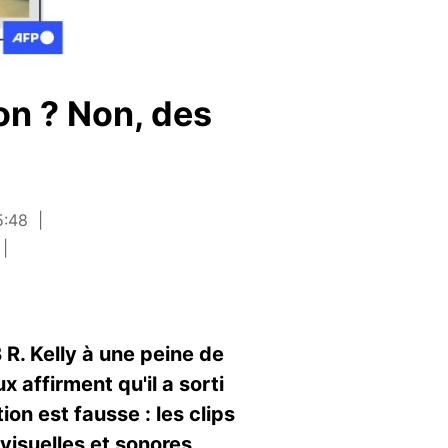
son ? Non, des
5:48
R. Kelly à une peine de
 affirment qu'il a sorti
on est fausse : les clips
isuelles et sonores,