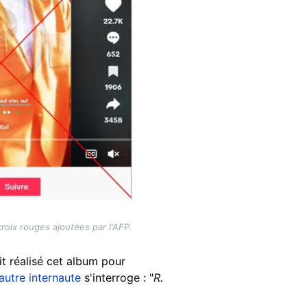
roix rouges ajoutées par l'AFP.
ait réalisé cet album pour
autre internaute
s'interroge : "
R.