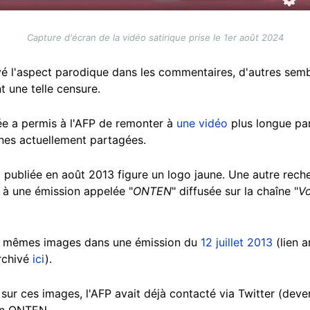
Capture d'écran de la vidéo satirique prise le 1er août 2024
evé l'aspect parodique dans les commentaires, d'autres semb
nt une telle censure.
ée a permis à l'AFP de remonter à
une vidéo
plus longue par
ènes actuellement partagées.
publiée en août 2013 figure un logo jaune. Une autre reche
 à une émission appelée "
ONTEN
" diffusée sur la chaîne "
Vo
es mêmes images dans une émission du
12 juillet 2013
(lien 
rchivé
ici
).
sur ces images, l'AFP avait déjà contacté via Twitter (dev
ion ONTEN.