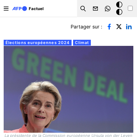
Aller au contenu principal
Mode
Factuel
Search
sombre
Onglets principaux
Partager sur :
Élections européennes 2024
Climat
La présidente de la Commission européenne Ursula von der Leyen