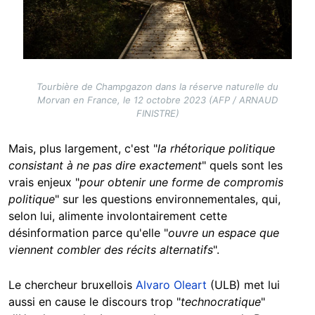
Tourbière de Champgazon dans la réserve naturelle du
Morvan en France, le 12 octobre 2023 (AFP / ARNAUD
FINISTRE)
Mais, plus largement, c'est "
la rhétorique politique
consistant à ne pas dire exactement
" quels sont les
vrais enjeux "
pour obtenir une forme de compromis
politique
" sur les questions environnementales, qui,
selon lui, alimente involontairement cette
désinformation parce qu'elle "
ouvre un espace que
viennent combler des récits alternatifs
".
Le chercheur bruxellois
Alvaro Oleart
(ULB) met lui
aussi en cause le discours trop "
technocratique
"