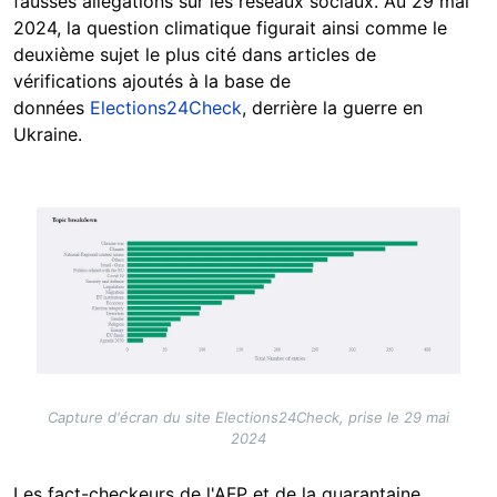
fausses allégations sur les réseaux sociaux. Au 29 mai
2024, la question climatique figurait ainsi comme le
deuxième sujet le plus cité dans articles de
vérifications ajoutés à la base de
données
Elections24Check
, derrière la guerre en
Ukraine.
Image
Capture d'écran du site Elections24Check, prise le 29 mai
2024
Les fact-checkeurs de l'AFP et de la quarantaine