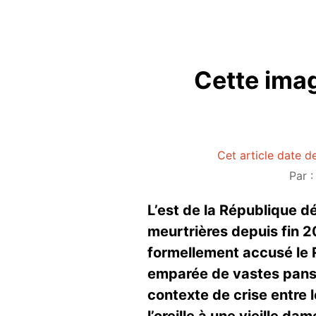
Cette imag
Cet article date d
Par 
L’est de la République 
meurtrières depuis fin 2
formellement accusé le R
emparée de vastes pans d
contexte de crise entre 
l’oreille à une vieille d