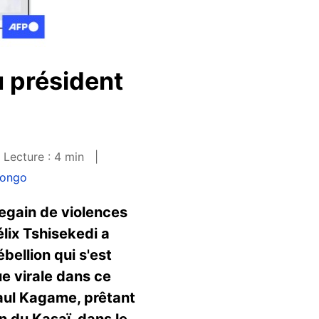
u président
Lecture : 4 min
Congo
egain de violences
lix Tshisekedi a
bellion qui s'est
e virale dans ce
Paul Kagame, prêtant
on du Kasaï, dans le