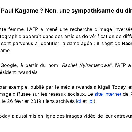
 Paul Kagame ? Non, une sympathisante du di
cette femme, l'AFP a mené une recherche d’image invers
ographie apparaît dans des articles de vérification de dif
 sont parvenus à identifier la dame âgée : il s’agit de
Rach
game.
Google, à partir du nom "
Rachel Nyiramandwa
", l'AFP a
résident rwandais.
ar exemple, publié par le média rwandais Kigali Today, est
image diffusée sur les réseaux sociaux. Le
site internet
de P
le 26 février 2019 (liens archivés
ici
et
ici
).
oday a aussi mis en ligne des images vidéo de leur entrevue