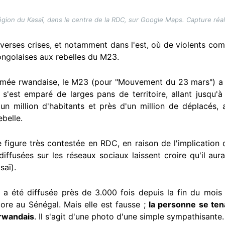
région du Kasaï, dans le centre de la RDC, sur Google Maps. Capture réa
verses crises, et notamment dans l'est, où de violents c
ngolaises aux rebelles du M23.
armée rwandaise, le M23 (pour "Mouvement du 23 mars") a r
 s'est emparé de larges pans de territoire, allant jusqu'
un million d'habitants et près d'un million de déplacés, 
ebelle.
figure très contestée en RDC, en raison de l'implication
 diffusées sur les réseaux sociaux laissent croire qu'il aur
saï).
 a été diffusée près de 3.000 fois depuis la fin du mois
e au Sénégal. Mais elle est fausse ;
la personne se te
 rwandais
. Il s'agit d'une photo d'une simple sympathisante