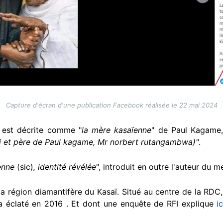
Capture d'écran d'une publication Facebook réalisée le 22 mai 2024
e est décrite comme "
la mère kasaïenne
" de Paul Kagame,
 et père de Paul kagame, Mr norbert rutangambwa)"
.
enne
(sic)
, identité révélée
", introduit en outre l'auteur du m
la région diamantifère du Kasaï. Situé au centre de la RDC,
 a éclaté en 2016 . Et dont une enquête de RFI explique
ic