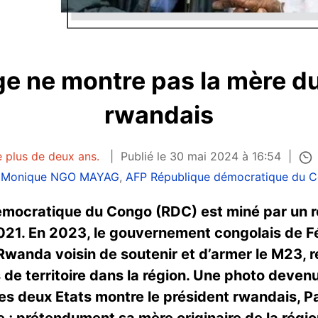
e ne montre pas la mère d
rwandais
e plus de deux ans.
Publié le 30 mai 2024 à 16:54
:
Monique NGO MAYAG
,
AFP République démocratique du 
démocratique du Congo (RDC) est miné par un r
021. En 2023, le gouvernement congolais de Fé
wanda voisin de soutenir et d’armer le M23, ré
e territoire dans la région. Une photo devenu
les deux Etats montre le président rwandais, 
ame ; prétendument sa mère originaire de la régi