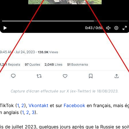
Capture d'écran effectuée sur X (ex-Twitter) le 18/08/2023.
TikTok (
1
,
2
),
Vkontakt
et sur
Facebook
en français, mais 
 anglais (
1
,
2
,
3
).
ois de juillet 2023, quelques jours après que la Russie se so