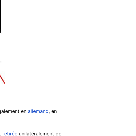
également en
allemand
, en
it
retirée
unilatéralement de