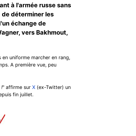
dant à l'armée russe sans
 de déterminer les
 d'un échange de
 Wagner, vers Bakhmout,
s en uniforme marcher en rang,
amps. A première vue, peu
 !
" affirme sur
X
(ex-Twitter) un
uis fin juillet.