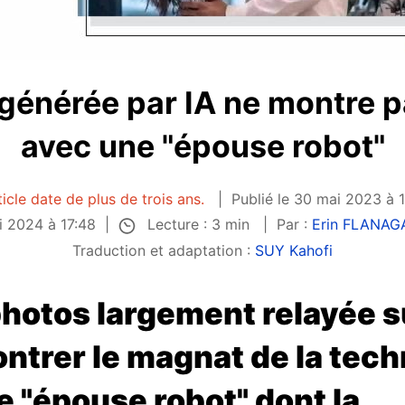
générée par IA ne montre 
avec une "épouse robot"
ticle date de plus de trois ans.
Publié le 30 mai 2023 à 
Lecture : 3 min
ai 2024 à 17:48
Par :
Erin FLANAG
Traduction et adaptation :
SUY Kahofi
photos largement relayée 
ntrer le magnat de la tech
 "épouse robot" dont la