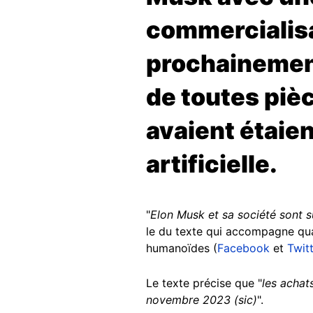
commercialisa
prochainement
de toutes pièc
avaient étaien
artificielle.
"
Elon Musk et sa société sont s
le du texte qui accompagne qua
humanoïdes (
Facebook
et
Twit
Le texte précise que "
l
es achats
novembre 2023 (sic)
".