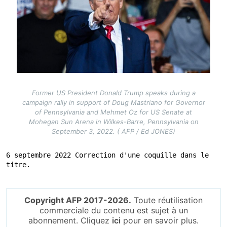
Former US President Donald Trump speaks during a
campaign rally in support of Doug Mastriano for Governor
of Pennsylvania and Mehmet Oz for US Senate at
Mohegan Sun Arena in Wilkes-Barre, Pennsylvania on
September 3, 2022. ( AFP / Ed JONES)
6 septembre 2022 Correction d'une coquille dans le 
titre.
Copyright AFP 2017-2026.
Toute réutilisation
commerciale du contenu est sujet à un
abonnement. Cliquez
ici
pour en savoir plus.