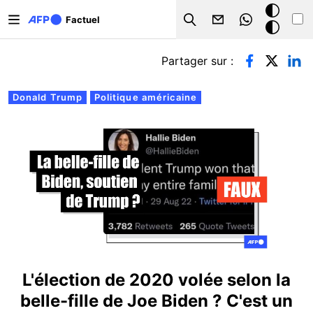
Aller au contenu principal
Mode
Factuel
Search
sombre
Onglets principaux
Partager sur :
Donald Trump
Politique américaine
L'élection de 2020 volée selon la
belle-fille de Joe Biden ? C'est un