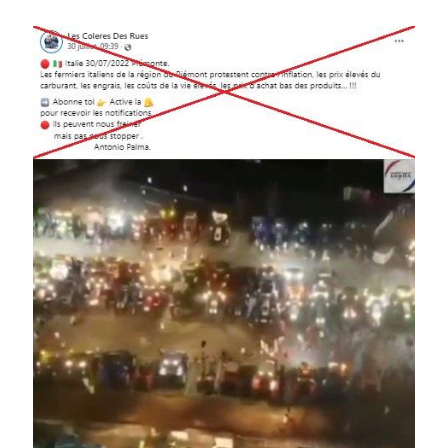
Image