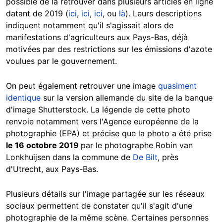
possible de la retrouver dans plusieurs articles en ligne
datant de 2019 (
ici
,
ici
,
ici
, ou
là
). Leurs descriptions
indiquent notamment qu'il s'agissait alors de
manifestations d'agriculteurs aux Pays-Bas, déjà
motivées par des restrictions sur les émissions d'azote
voulues par le gouvernement.
On peut également retrouver une image
quasiment
identique
sur la version allemande du site de la banque
d'image Shutterstock. La légende de cette photo
renvoie notamment vers l'Agence européenne de la
photographie (EPA) et précise que la photo a été prise
le 16 octobre 2019
par le photographe Robin van
Lonkhuijsen dans la commune de
De Bilt
, près
d'Utrecht, aux Pays-Bas.
Plusieurs détails sur l'image partagée sur les réseaux
sociaux permettent de constater qu'il s'agit d'une
photographie de la même scène. Certaines personnes