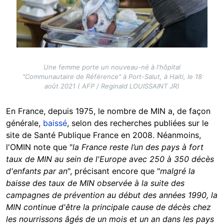
Une femme porte un nouveau-né à l'hôpital
"Communautaire de Référence" à Port-Salut, à Haiti, le 18
août 2021 ( AFP / Reginald LOUISSAINT JR)
En France, depuis 1975, le nombre de MIN a, de façon
générale,
baissé
, selon des recherches publiées sur le
site de Santé Publique France en 2008. Néanmoins,
l'OMIN note que "
la France reste l’un des pays à fort
taux de MIN au sein de l'Europe avec 250 à 350 décès
d'enfants par an
", précisant encore que "
malgré la
baisse des taux de MIN observée à la suite des
campagnes de prévention au début des années 1990, la
MIN continue d'être la principale cause de décès chez
les nourrissons âgés de un mois et un an dans les pays