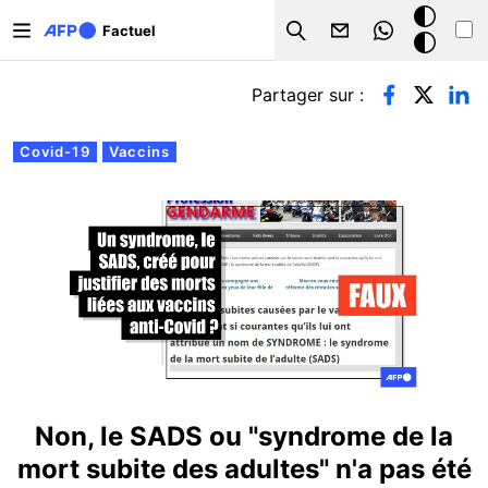
Aller au contenu principal
Mode
Factuel
Search
sombre
Onglets principaux
Partager sur :
Covid-19
Vaccins
Non, le SADS ou "syndrome de la
mort subite des adultes" n'a pas été