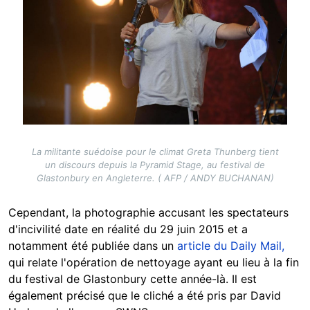
La militante suédoise pour le climat Greta Thunberg tient
un discours depuis la Pyramid Stage, au festival de
Glastonbury en Angleterre. ( AFP / ANDY BUCHANAN)
Cependant, la photographie accusant les spectateurs
d'incivilité date en réalité du 29 juin 2015 et a
notamment été publiée dans un
article du Daily Mail,
qui relate l'opération de nettoyage ayant eu lieu à la fin
du festival de Glastonbury cette année-là. Il est
également précisé que le cliché a été pris par David