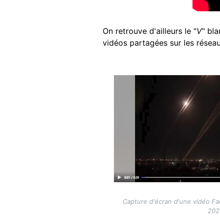
On retrouve d'ailleurs le "
V
" bl
vidéos partagées sur les réseau
Image
Capture d'écran d'une vidéo Fac
202