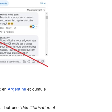
t en
Argentine
et cumule
ur but une "
démilitarisation et