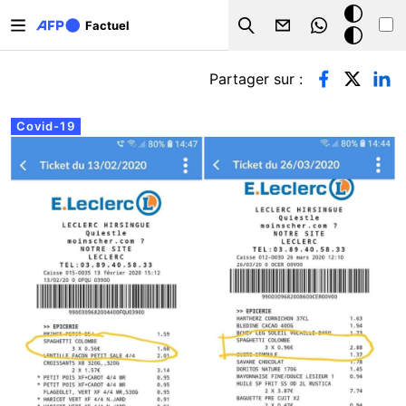
Aller au contenu principal
Mode
Factuel
Search
sombre
Onglets principaux
Partager sur :
Covid-19