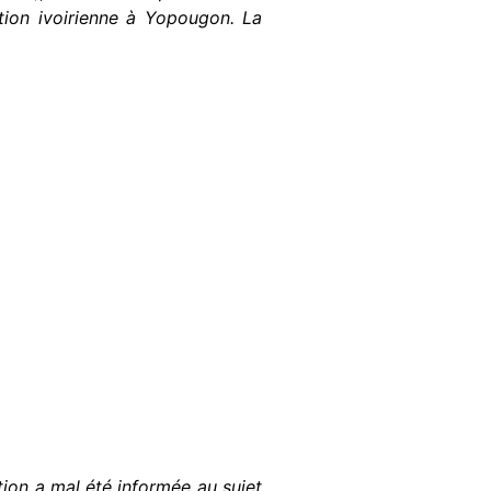
ation ivoirienne à Yopougon. La
tion a mal été informée au sujet