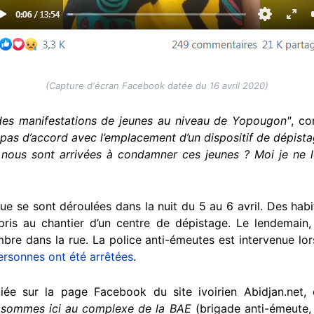
(Capture d'écran Facebook datée du 16 avril 2020)
 des manifestations de jeunes au niveau de Yopougon"
, c
t pas d’accord avec l’emplacement d’un dispositif de dépist
 nous sont arrivées à condamner ces jeunes ? Moi je ne
que se sont déroulées dans la nuit du 5 au 6 avril. Des hab
 pris au chantier d’un centre de dépistage. Le lendemain,
bre dans la rue. La police anti-émeutes est intervenue lor
rsonnes ont été arrêtées
.
ée sur la page Facebook du site ivoirien Abidjan.net, 
 sommes ici au complexe de la BAE
(brigade anti-émeute, 