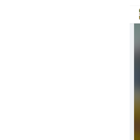
Image